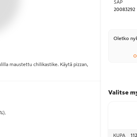
SAP
20083292
Oletko nyk
O
la maustettu chilikastike. Käytä pizzan, 
Valitse m
%).
KUPA
11