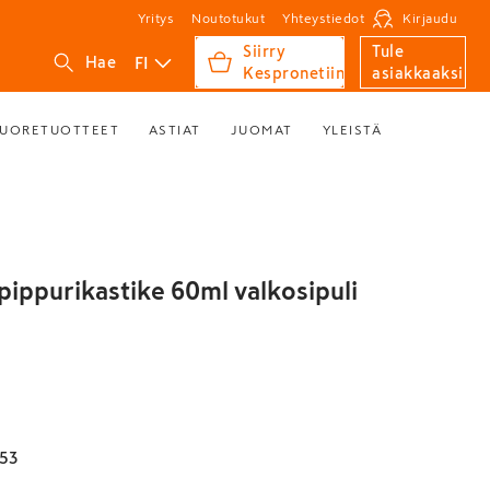
Yritys
Noutotukut
Yhteystiedot
Kirjaudu
Siirry
Tule
FI
Hae
Kespronetiin
asiakkaaksi
UORETUOTTEET
ASTIAT
JUOMAT
YLEISTÄ
pippurikastike 60ml valkosipuli
53