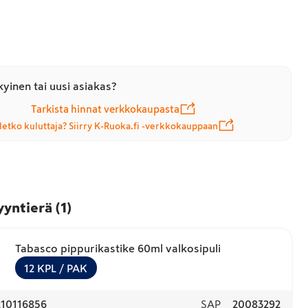
yinen tai uusi asiakas?
Tarkista hinnat verkkokaupasta
letko kuluttaja? Siirry K-Ruoka.fi -verkkokauppaan
yyntierä
(
1
)
Tabasco pippurikastike 60ml valkosipuli
12
KPL
/ PAK
210116856
SAP
20083292