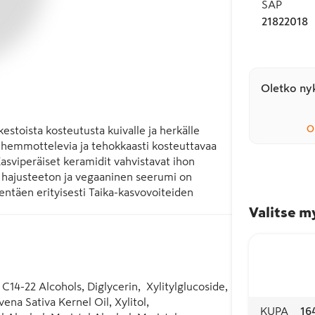
SAP
21822018
Oletko nyk
O
estoista kosteutusta kuivalle ja herkälle 
 hemmottelevia ja tehokkaasti kosteuttavaa 
 Kasviperäiset keramidit vahvistavat ihon 
mä hajusteeton ja vegaaninen seerumi on 
dentäen erityisesti Taika-kasvovoiteiden 
anssa. Ecocert Cosmos Natural -sertifioitu 
Valitse m
C14-22 Alcohols, Diglycerin,  Xylitylglucoside, 
na Sativa Kernel Oil, Xylitol, 
KUPA
16