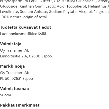
Butyrospermum Parkii Butter*, C12-20 Alkyl Glucoside, Cetearyl 
Glucoside, Xanthan Gum, Lactic Acid, Tocopherol, Helianthus A
Levulinate, Sodium Anisate, Sodium Phytate, Alcohol. *ingredie
100% natural origin of total

COSMOS NATURAL certified by Ecocert Greenlife according 
Tuotetta kuvaavat tiedot
Luonnonkosmetiikka
:
Kyllä
Valmistaja
Oy Transmeri Ab
Linnoitustie 2 A, 02600 Espoo
Markkinoija
Oy Transmeri Ab
PL 50, 02631 Espoo
Valmistusmaa
Suomi
Pakkausmerkinnät