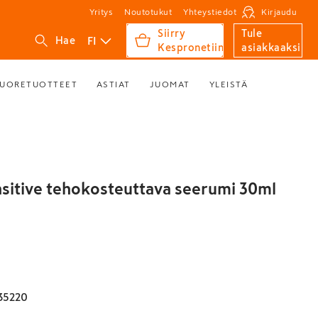
Yritys
Noutotukut
Yhteystiedot
Kirjaudu
Siirry
Tule
FI
Hae
Kespronetiin
asiakkaaksi
UORETUOTTEET
ASTIAT
JUOMAT
YLEISTÄ
nsitive tehokosteuttava seerumi 30ml
35220