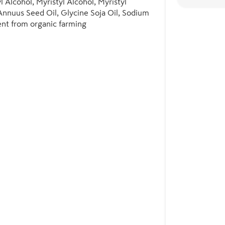
Alcohol, Myristyl Alcohol, Myristyl 
nnuus Seed Oil, Glycine Soja Oil, Sodium 
nt from organic farming

to COSMOS standard.