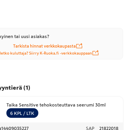
yinen tai uusi asiakas?
Tarkista hinnat verkkokaupasta
letko kuluttaja? Siirry K-Ruoka.fi -verkkokauppaan
yyntierä
(
1
)
Taika Sensitive tehokosteuttava seerumi 30ml
6
KPL
/ LTK
414409035227
SAP
21822018