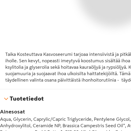
Taika Kosteuttava Kasvoseerumi tarjoaa intensiivistä ja pitkäk
iholle. Sen kevyt, nopeasti imeytyvä koostumus sisältää ihoa
ksylitolia ja glyserolia sekä hoitavaa kauraöljyä ja rypsiöljyä.
suojamuuria ja suojaavat ihoa ulkoisilta haittatekijöiltä. Tä
täydellinen valinta osana päivittäistä ihonhoitorutiinia -  täy
tehoa. Kehitetty yhteistyössä Allergia-, iho- ja astmaliiton k
luonnonkosmetiikkatuote, valmistettu Suomessa.
Tuotetiedot
Ainesosat
Aqua, Glycerin, Caprylic/Capric Triglyceride, Pentylene Glycol, 
Anhydroxylitol, Ceramide NP, Brassica Campestris Seed Oil*, Ave