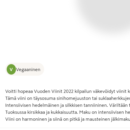
V
Vegaaninen
Voitti hopeaa Vuoden Viinit 2022 kilpailun väkevöidyt viinit k
Tämä viini on täysosuma sinihomejuuston tai suklaaherkkujen
Intensiivisen hedelmäinen ja silkkisen tanniininen. Väriltää
Tuoksussa kirsikkaa ja kukkaisuutta. Maku on intensiivisen 
Viini on harmoninen ja siinä on pitkä ja mausteinen jälkimaku