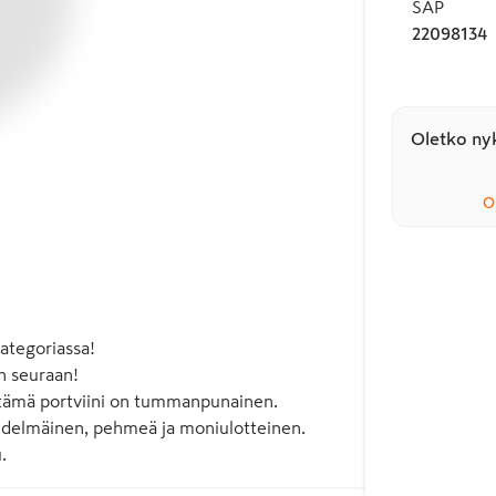
SAP
22098134
Oletko nyk
O
ategoriassa!

 seuraan!

n tämä portviini on tummanpunainen. 
hedelmäinen, pehmeä ja moniulotteinen. 
.