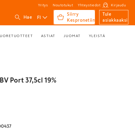
Yritys
Noutotukut
Yhteystiedot
Kirjaudu
Siirry
Tule
FI
Hae
Kespronetiin
asiakkaaksi
UORETUOTTEET
ASTIAT
JUOMAT
YLEISTÄ
BV Port 37,5cl 19%
00437