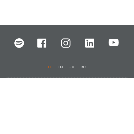
FI
EN
SV
RU
Pikalinkit
Oiva-raportit
Laskut ja maksut
Ota yhteyttä
Anna palautetta
Tukku
Usein kysyttyä
Haluan asiakkaaksi
Käyttöturvatiedotteet