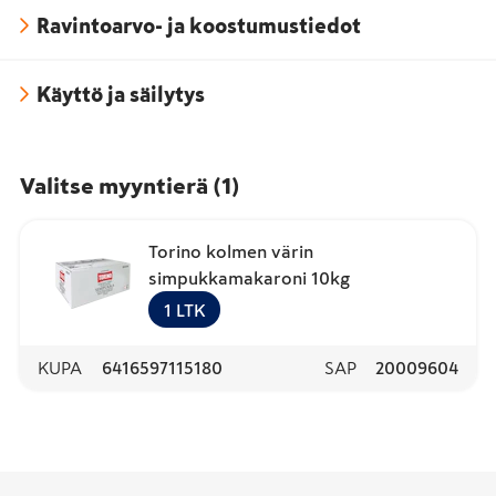
Ravintoarvo- ja koostumustiedot
Käyttö ja säilytys
Valitse myyntierä
(
1
)
Torino kolmen värin
simpukkamakaroni 10kg
1
LTK
KUPA
6416597115180
SAP
20009604