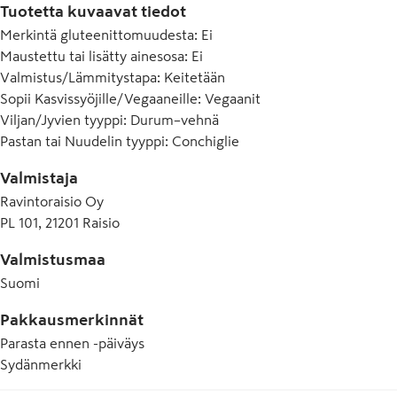
Tuotetta kuvaavat tiedot
Merkintä gluteenittomuudesta
:
Ei
Maustettu tai lisätty ainesosa
:
Ei
Valmistus/Lämmitystapa
:
Keitetään
Sopii Kasvissyöjille/Vegaaneille
:
Vegaanit
Viljan/Jyvien tyyppi
:
Durum–vehnä
Pastan tai Nuudelin tyyppi
:
Conchiglie
Valmistaja
Ravintoraisio Oy
PL 101, 21201 Raisio
Valmistusmaa
Suomi
Pakkausmerkinnät
Parasta ennen -päiväys
Sydänmerkki