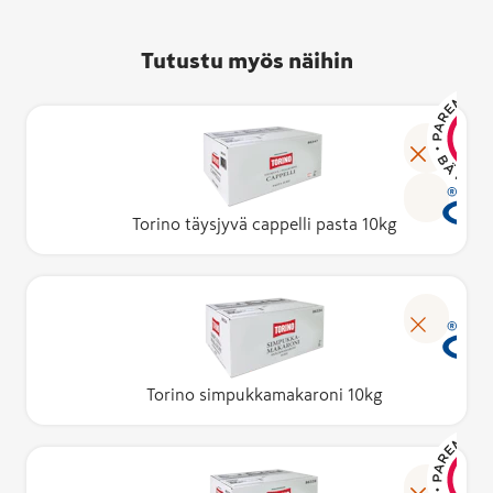
Tutustu myös näihin
Torino täysjyvä cappelli pasta 10kg
Torino simpukkamakaroni 10kg