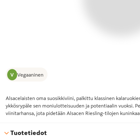
V
Vegaaninen
Alsacelaisten oma suosikkiviini, palkittu klassinen kalaruoki
ykkösrypäle sen moniulotteisuuden ja potentiaalin vuoksi. P
viinitarhansa, jota pidetään Alsacen Riesling-tilojen kuninkaa
Tuotetiedot