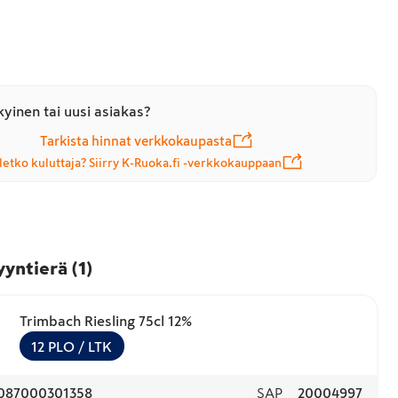
yinen tai uusi asiakas?
Tarkista hinnat verkkokaupasta
letko kuluttaja? Siirry K-Ruoka.fi -verkkokauppaan
yyntierä
(
1
)
Trimbach Riesling 75cl 12%
12
PLO
/ LTK
087000301358
SAP
20004997