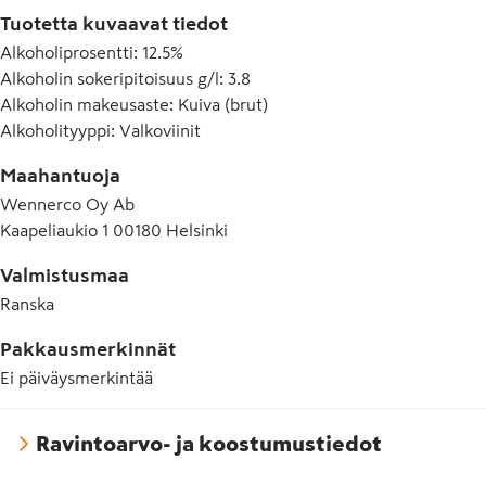
Tuotetta kuvaavat tiedot
Alkoholiprosentti
:
12.5%
Alkoholin sokeripitoisuus g/l
:
3.8
Alkoholin makeusaste
:
Kuiva (brut)
Alkoholityyppi
:
Valkoviinit
Maahantuoja
Wennerco Oy Ab
Kaapeliaukio 1 00180 Helsinki
Valmistusmaa
Ranska
Pakkausmerkinnät
Ei päiväysmerkintää
Ravintoarvo- ja koostumustiedot