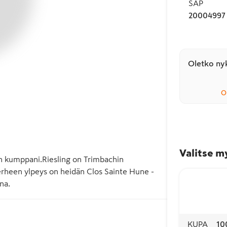
SAP
20004997
Oletko nyk
O
Valitse m
en kumppani.Riesling on Trimbachin 
erheen ylpeys on heidän Clos Sainte Hune -
na.
KUPA
10