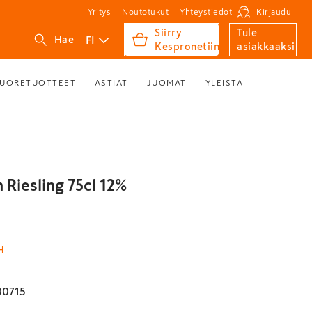
Yritys
Noutotukut
Yhteystiedot
Kirjaudu
Siirry
Tule
FI
Hae
Kespronetiin
asiakkaaksi
UORETUOTTEET
ASTIAT
JUOMAT
YLEISTÄ
 Riesling 75cl 12%
H
00715