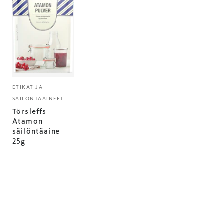
ETIKAT JA
SÄILÖNTÄAINEET
Törsleffs
Atamon
säilöntäaine
25g