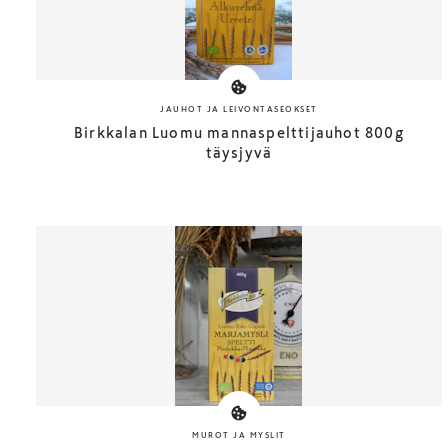
JAUHOT JA LEIVONTASEOKSET
Birkkalan Luomu mannaspelttijauhot 800g
täysjyvä
MUROT JA MYSLIT