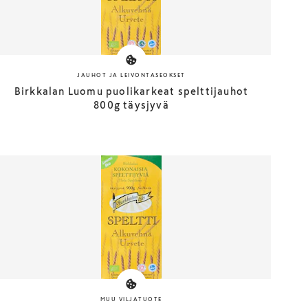
JAUHOT JA LEIVONTASEOKSET
Birkkalan Luomu puolikarkeat spelttijauhot
800g täysjyvä
MUU VILJATUOTE