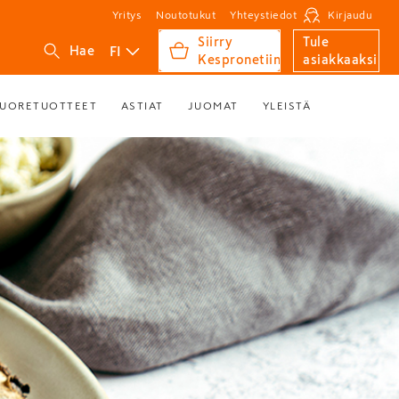
Yritys
Noutotukut
Yhteystiedot
Kirjaudu
Siirry
Tule
FI
Hae
Kespronetiin
asiakkaaksi
UORETUOTTEET
ASTIAT
JUOMAT
YLEISTÄ