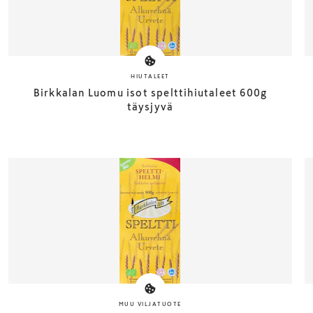
HIUTALEET
Birkkalan Luomu isot spelttihiutaleet 600g
täysjyvä
MUU VILJATUOTE