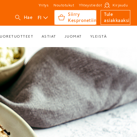
Yritys
Noutotukut
Yhteystiedot
Kirjaudu
Siirry
Tule
FI
Hae
Kespronetiin
asiakkaaksi
UORETUOTTEET
ASTIAT
JUOMAT
YLEISTÄ