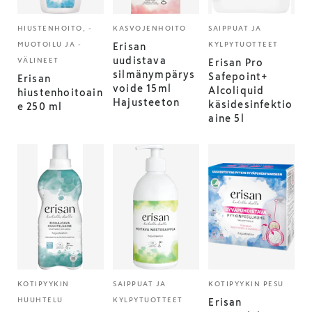
HIUSTENHOITO, -
KASVOJENHOITO
SAIPPUAT JA
MUOTOILU JA -
KYLPYTUOTTEET
Erisan
uudistava
VÄLINEET
Erisan Pro
silmänympärys
Safepoint+
Erisan
voide 15ml
Alcoliquid
hiustenhoitoain
Hajusteeton
käsidesinfektio
e 250 ml
aine 5l
KOTIPYYKIN
SAIPPUAT JA
KOTIPYYKIN PESU
HUUHTELU
KYLPYTUOTTEET
Erisan