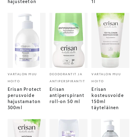
hajusteeton
1l
VARTALON MUU
DEODORANTIT JA
VARTALON MUU
HOITO
ANTIPERSPIRANTIT
HOITO
Erisan Protect
Erisan
Erisan
perusvoide
antiperspirant
kosteusvoide
hajustamaton
roll-on 50 ml
150ml
300ml
täyteläinen