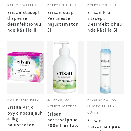
KYLPYTUOTTEET
KYLPYTUOTTEET
KYLPYTUOTTEET
Erisan Etasept
Erisan Soap
Erisan Pro
dispenser
Pesuneste
Etasept
desinfektiohuu
hajustamaton
Desinfektiohuu
hde käsille 1l
5l
hde käsille 5l
KOTIPYYKIN PESU
SAIPPUAT JA
HIUSTENHOITO, -
KYLPYTUOTTEET
MUOTOILU JA -
Erisan Kirjo
pyykinpesujauh
VÄLINEET
Erisan
e 1kg
nestesaippua
Erisan
hajusteeton
300ml hoitava
kuivashampoo