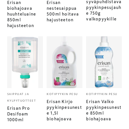
syväpuhdistava
Erisan
Erisan
pyykinpesujauh
biohajoava
nestesaippua
e 750g
huuhteluaine
500ml hoitava
valkopyykille
850ml
hajusteeton
hajusteeton
SAIPPUAT JA
KOTIPYYKIN PESU
KOTIPYYKIN PESU
KYLPYTUOTTEET
Erisan Kirjo
Erisan Valko
pyykinpesunest
pyykinpesunest
Erisan Pro
e 1,5l
e 850ml
Desifoam
biohajoava
biohajoava
1000ml