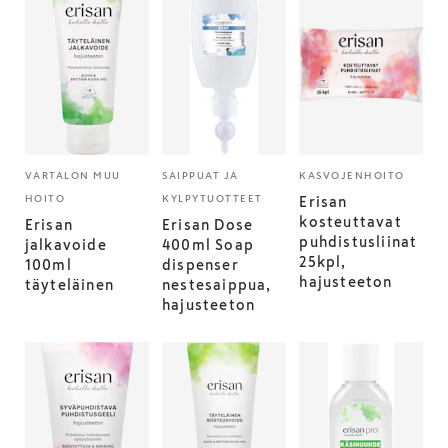
VARTALON MUU
SAIPPUAT JA
KASVOJENHOITO
HOITO
KYLPYTUOTTEET
Erisan
kosteuttavat
Erisan
Erisan Dose
puhdistusliinat
jalkavoide
400ml Soap
25kpl,
100ml
dispenser
hajusteeton
täyteläinen
nestesaippua,
hajusteeton