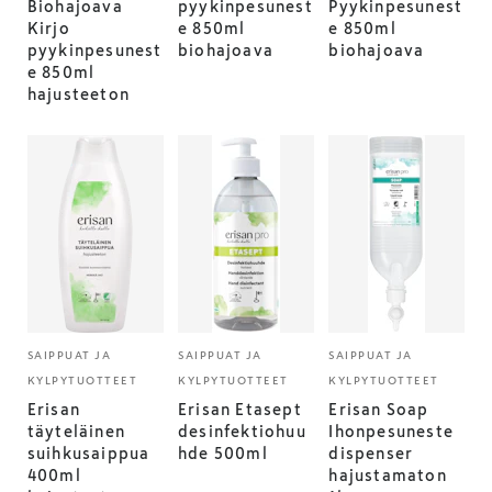
Biohajoava
pyykinpesunest
Pyykinpesunest
Kirjo
e 850ml
e 850ml
pyykinpesunest
biohajoava
biohajoava
e 850ml
hajusteeton
SAIPPUAT JA
SAIPPUAT JA
SAIPPUAT JA
KYLPYTUOTTEET
KYLPYTUOTTEET
KYLPYTUOTTEET
Erisan
Erisan Etasept
Erisan Soap
täyteläinen
desinfektiohuu
Ihonpesuneste
suihkusaippua
hde 500ml
dispenser
400ml
hajustamaton