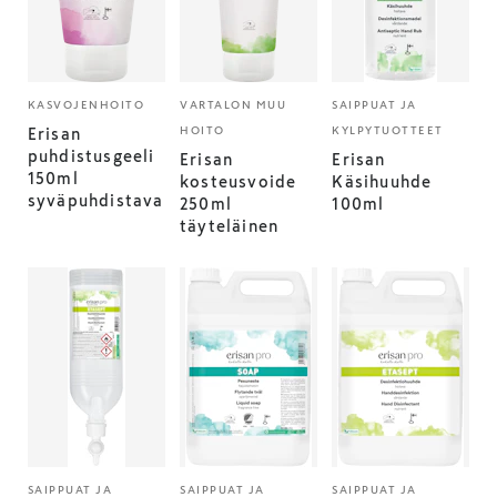
KASVOJENHOITO
VARTALON MUU
SAIPPUAT JA
HOITO
KYLPYTUOTTEET
Erisan
puhdistusgeeli
Erisan
Erisan
150ml
kosteusvoide
Käsihuuhde
syväpuhdistava
250ml
100ml
täyteläinen
SAIPPUAT JA
SAIPPUAT JA
SAIPPUAT JA