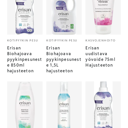
KOTIPYYKIN PESU
KOTIPYYKIN PESU
KASVOJENHOITO
Erisan
Erisan
Erisan
Biohajoava
Biohajoava
uudistava
pyykinpesunest
pyykinpesunest
yövoide 75ml
e 850ml
e 1,5L
Hajusteeton
hajusteeton
hajusteeton