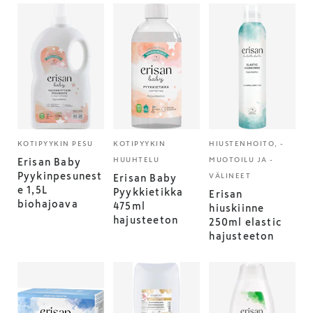
KOTIPYYKIN PESU
KOTIPYYKIN
HIUSTENHOITO, -
HUUHTELU
MUOTOILU JA -
Erisan Baby
Pyykinpesunest
VÄLINEET
Erisan Baby
e 1,5L
Pyykkietikka
Erisan
biohajoava
475ml
hiuskiinne
hajusteeton
250ml elastic
hajusteeton