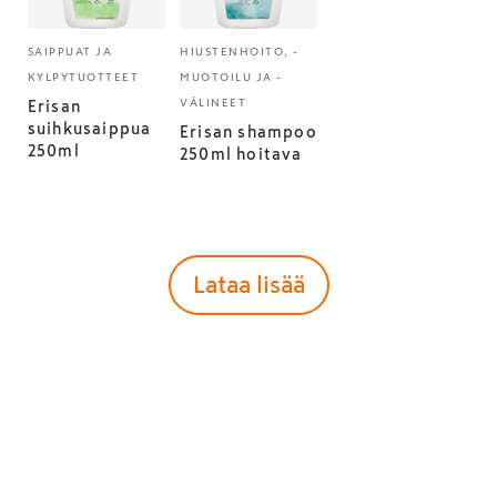
SAIPPUAT JA
HIUSTENHOITO, -
KYLPYTUOTTEET
MUOTOILU JA -
VÄLINEET
Erisan
suihkusaippua
Erisan shampoo
250ml
250ml hoitava
Lataa lisää