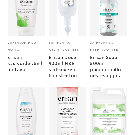
VARTALON MUU
SAIPPUAT JA
SAIPPUAT JA
HOITO
KYLPYTUOTTEET
KYLPYTUOTTEET
Erisan
Erisan Dose
Erisan Soap
käsivoide 75ml
400ml H&B
500ml
hoitava
suihkugeeli,
pumppupullo
hajusteeton
nestesaippua