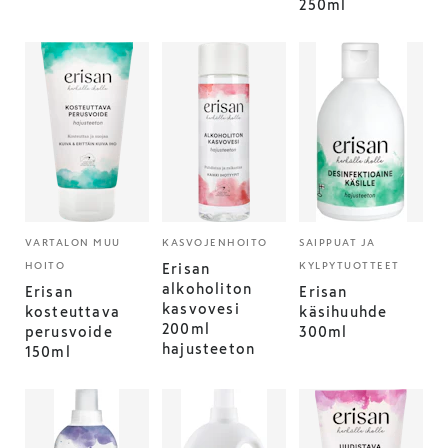
250ml
VARTALON MUU
KASVOJENHOITO
SAIPPUAT JA
HOITO
KYLPYTUOTTEET
Erisan
alkoholiton
Erisan
Erisan
kasvovesi
kosteuttava
käsihuuhde
200ml
perusvoide
300ml
hajusteeton
150ml