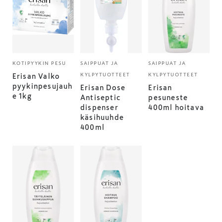
KOTIPYYKIN PESU
SAIPPUAT JA
SAIPPUAT JA
KYLPYTUOTTEET
KYLPYTUOTTEET
Erisan Valko
pyykinpesujauh
Erisan Dose
Erisan
e 1kg
Antiseptic
pesuneste
dispenser
400ml hoitava
käsihuuhde
400ml