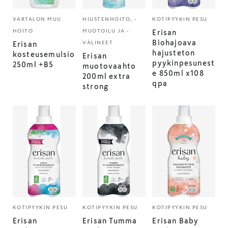
VARTALON MUU
HIUSTENHOITO, -
KOTIPYYKIN PESU
HOITO
MUOTOILU JA -
Erisan
Biohajoava
VÄLINEET
Erisan
hajusteton
kosteusemulsio
Erisan
pyykinpesunest
250ml +B5
muotovaahto
e 850ml x108
200ml extra
qpa
strong
KOTIPYYKIN PESU
KOTIPYYKIN PESU
KOTIPYYKIN PESU
Erisan
Erisan Tumma
Erisan Baby