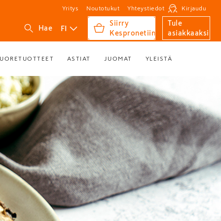
Yritys
Noutotukut
Yhteystiedot
Kirjaudu
Siirry
Tule
FI
Hae
Kespronetiin
asiakkaaksi
UORETUOTTEET
ASTIAT
JUOMAT
YLEISTÄ