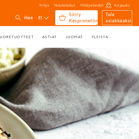
Yritys
Noutotukut
Yhteystiedot
Kirjaudu
Siirry
Tule
FI
Hae
Kespronetiin
asiakkaaksi
UORETUOTTEET
ASTIAT
JUOMAT
YLEISTÄ