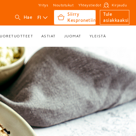
Yritys
Noutotukut
Yhteystiedot
Kirjaudu
Siirry
Tule
FI
Hae
Kespronetiin
asiakkaaksi
UORETUOTTEET
ASTIAT
JUOMAT
YLEISTÄ