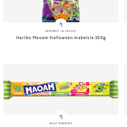
SESONGIT JA LAHJAT
Haribo Maoam Halloween makeisia 300g
MUUT MAKEISET