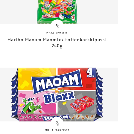
MAKEISPUSSIT
Haribo Maoam Maomixx toffeekarkkipussi
240g
MUUT MAKEISET