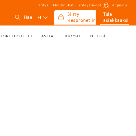
Yritys
Noutotukut
Yhteystiedot
Kirjaudu
Siirry
Tule
FI
Hae
Kespronetiin
asiakkaaksi
UORETUOTTEET
ASTIAT
JUOMAT
YLEISTÄ