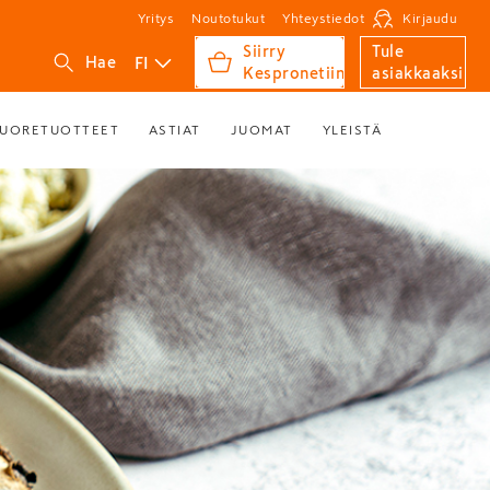
Yritys
Noutotukut
Yhteystiedot
Kirjaudu
Siirry
Tule
FI
Hae
Kespronetiin
asiakkaaksi
UORETUOTTEET
ASTIAT
JUOMAT
YLEISTÄ