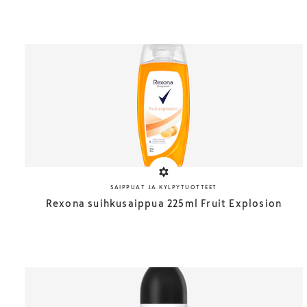
SAIPPUAT JA KYLPYTUOTTEET
Rexona suihkusaippua 225ml Fruit Explosion