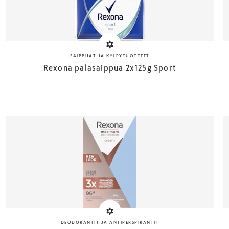
SAIPPUAT JA KYLPYTUOTTEET
Rexona palasaippua 2x125g Sport
DEODORANTIT JA ANTIPERSPIRANTIT