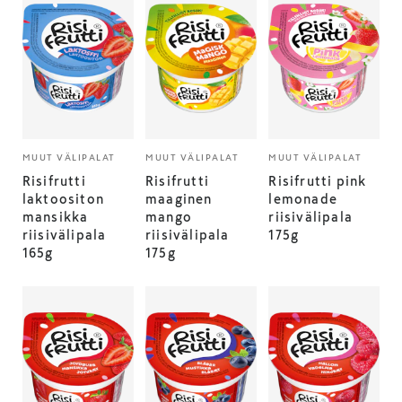
MUUT VÄLIPALAT
MUUT VÄLIPALAT
MUUT VÄLIPALAT
Risifrutti
Risifrutti
Risifrutti pink
laktoositon
maaginen
lemonade
mansikka
mango
riisivälipala
riisivälipala
riisivälipala
175g
165g
175g