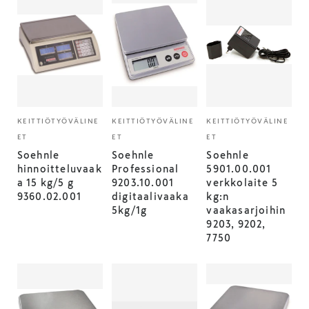
KEITTIÖTYÖVÄLINE
KEITTIÖTYÖVÄLINE
KEITTIÖTYÖVÄLINE
ET
ET
ET
Soehnle
Soehnle
Soehnle
hinnoitteluvaak
Professional
5901.00.001
a 15 kg/5 g
9203.10.001
verkkolaite 5
9360.02.001
digitaalivaaka
kg:n
5kg/1g
vaakasarjoihin
9203, 9202,
7750