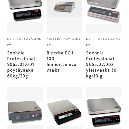
KEITTIÖTYÖVÄLINE
KEITTIÖTYÖVÄLINE
KEITTIÖTYÖVÄLINE
ET
ET
ET
Soehnle
Bizerba EC II
Soehnle
Professional
100
Professional
9065.03.001
hinnoitteleva
9055.02.002
pöytävaaka
vaaka
yleisvaaka 30
60kg/20g
kg/10 g