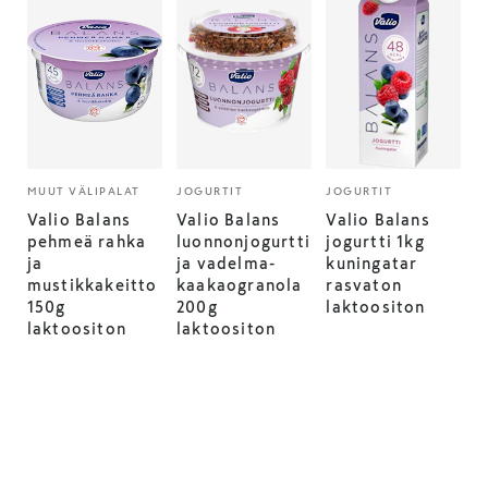
MUUT VÄLIPALAT
JOGURTIT
JOGURTIT
Valio Balans
Valio Balans
Valio Balans
pehmeä rahka
luonnonjogurtti
jogurtti 1kg
ja
ja vadelma-
kuningatar
mustikkakeitto
kaakaogranola
rasvaton
150g
200g
laktoositon
laktoositon
laktoositon