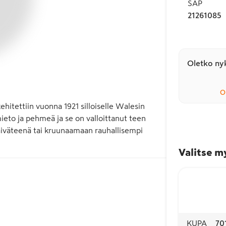
SAP
21261085
Oletko nyk
O
itettiin vuonna 1921 silloiselle Walesin 
ieto ja pehmeä ja se on valloittanut teen 
äiväteenä tai kruunaamaan rauhallisempi 
Valitse m
KUPA
70