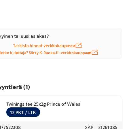
yinen tai uusi asiakas?
Tarkista hinnat verkkokaupasta
letko kuluttaja? Siirry K-Ruoka.fi -verkkokauppaan
yyntierä
(
1
)
Twinings tee 25x2g Prince of Wales
12
PKT
/ LTK
177522308
SAP
21261085