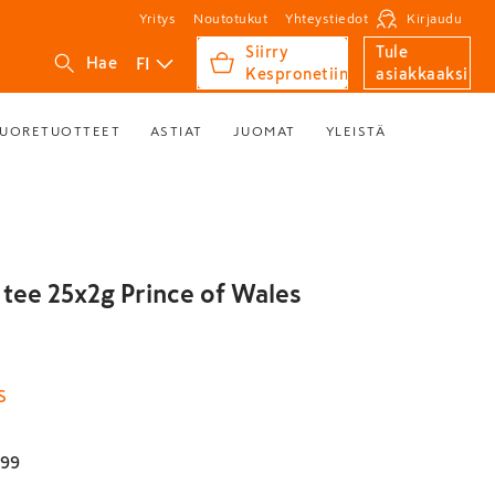
Yritys
Noutotukut
Yhteystiedot
Kirjaudu
Siirry
Tule
FI
Hae
Kespronetiin
asiakkaaksi
UORETUOTTEET
ASTIAT
JUOMAT
YLEISTÄ
 tee 25x2g Prince of Wales
S
799