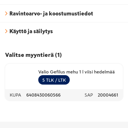
Ravintoarvo- ja koostumustiedot
Käyttö ja säilytys
Valitse myyntierä
(
1
)
Valio Gefilus mehu 1 l viisi hedelmää
5
TLK
/ LTK
KUPA
6408430060566
SAP
20004661