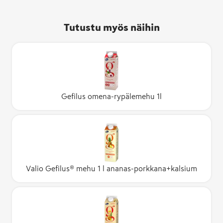
Tutustu myös näihin
Gefilus omena-rypälemehu 1l
Valio Gefilus® mehu 1 l ananas-porkkana+kalsium