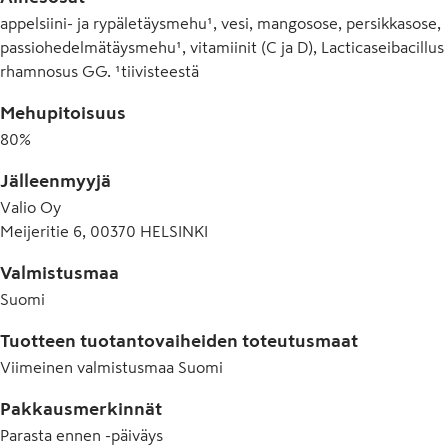
appelsiini- ja rypäletäysmehu¹, vesi, mangosose, persikkasose,
passiohedelmätäysmehu¹, vitamiinit (C ja D), Lacticaseibacillus
rhamnosus GG. ¹tiivisteestä
Mehupitoisuus
80
%
Jälleenmyyjä
Valio Oy
Meijeritie 6, 00370 HELSINKI
Valmistusmaa
Suomi
Tuotteen tuotantovaiheiden toteutusmaat
Viimeinen valmistusmaa
Suomi
Pakkausmerkinnät
Parasta ennen -päiväys