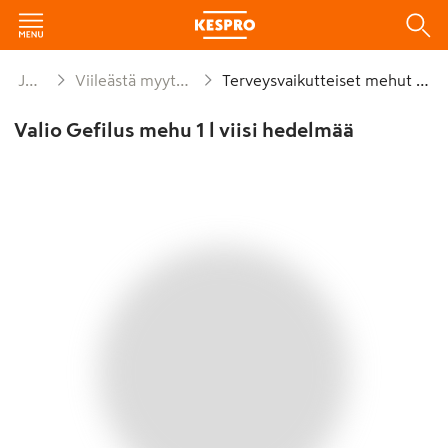
Juomat
Viileästä myytävät mehut
Terveysvaikutteiset mehut viileä
Valio Gefilus mehu 1 l viisi hedelmää