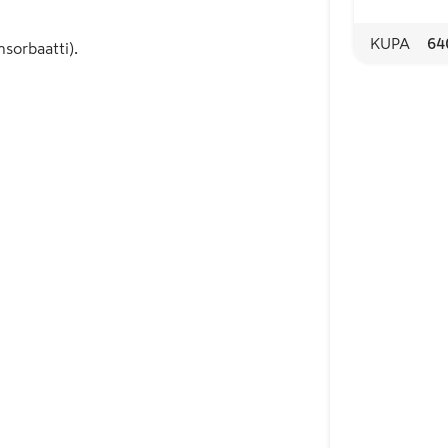
KUPA
64
msorbaatti).