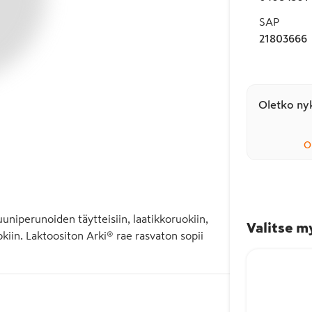
SAP
21803666
Oletko nyk
O
uniperunoiden täytteisiin, laatikkoruokiin, 
Valitse m
kiin. Laktoositon Arki® rae rasvaton sopii 