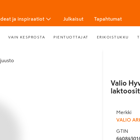
Ideat ja inspiraatiot
Julkaisut
Tapahtumat
VAIN KESPROSTA
PIENTUOTTAJAT
ERIKOISTUKKU
T
juusto
Valio Hy
laktoosi
Merkki
VALIO AR
GTIN
64084301