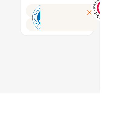
Sydänmerkin
on EU:s
te ja se
tuote
osana muita
Lue lisää
taustaorganisaatiot
ravitse
boli
tetaan ja
elintarvikkeita –
ovat Suomen
on ain
ka kertoo
aan
ovat aina 100 %
Sydänliitto ry ja
Suomes
ssa.
suomalaisia.
Diabetesliitto ry.
tuotte
lisesta
Useamman
ravitse
kin
sta -
ainesosan
laadus
ustuvat
n
tuotteissa
kriteer
situksiin
ää
raaka-aineista
ravits
tieto
vähintään 75 %
ja tutk
etoon.
ys ry.
on kotimaisia.
ravits
Lisäksi
Sydänm
aatiot
lopputuote
taustao
valmistetaan ja
ovat 
 ja
pakataan
Sydänli
 ry.
Suomessa.
Diabete
Hyvää
Suomesta -
merkin