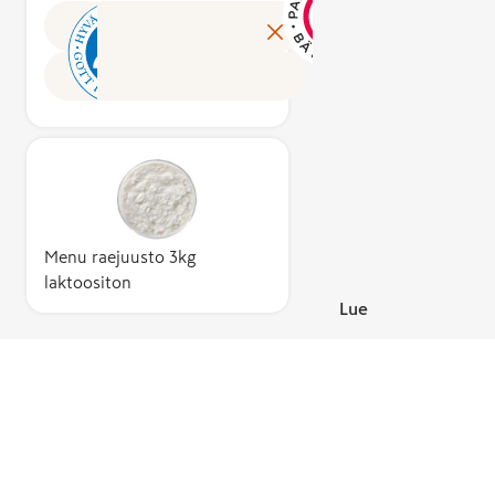
osana muita
ravitsemusväi
loppu
elintarvikkeita –
on ainoa sym
valmis
ovat aina 100 %
Suomessa, jo
pakat
suomalaisia.
tuotteen
Suome
Useamman
ravitsemuksel
Hyvää
ainesosan
laadusta. Mer
Suome
tuotteissa
kriteerit per
merki
raaka-aineista
ravitsemussuo
myönt
vähintään 75 %
ja tutkittuun
Ruoka
on kotimaisia.
ravitsemusti
Menu raejuusto 3kg
Yhdist
Lisäksi
Sydänmerkin
laktoositon
lopputuote
taustaorganis
Lue lisää
valmistetaan ja
ovat Suomen
pakataan
Sydänliitto ry
Suomessa.
Diabetesliitto
Hyvää
Suomesta -
merkin
myöntää