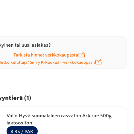
yinen tai uusi asiakas?
Tarkista hinnat verkkokaupasta
letko kuluttaja? Siirry K-Ruoka.fi -verkkokauppaan
yyntierä
(
1
)
Valio Hyvä suomalainen rasvaton Arkirae 500g
laktoositon
8
RS
/ PAK