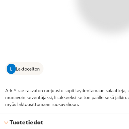
L
Laktoositon
Arki® rae rasvaton raejuusto sopii täydentämään salaatteja, u
munavoin keventäjäksi, lisukkeeksi keiton päälle sekä jälkiruo
myös laktoosittomaan ruokavalioon.
Tuotetiedot