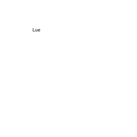
myöntää
Ruokatieto
Yhdistys ry.
Lue lisää