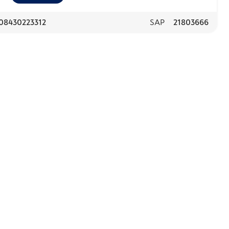
08430223312
SAP
21803666