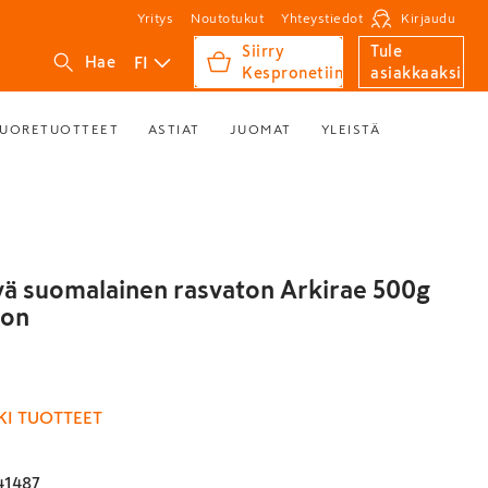
Yritys
Noutotukut
Yhteystiedot
Kirjaudu
Siirry
Tule
FI
Hae
Kespronetiin
asiakkaaksi
UORETUOTTEET
ASTIAT
JUOMAT
YLEISTÄ
vä suomalainen rasvaton Arkirae 500g
ton
KI TUOTTEET
41487