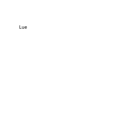
Ruokatieto
Yhdistys ry.
Lue lisää