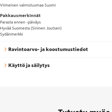
Viimeinen valmistusmaa
Suomi
Pakkausmerkinnät
Parasta ennen -päiväys
Hyvää Suomesta (Sininen Joutsen)
Sydänmerkki
Ravintoarvo- ja koostumustiedot
Hyvää
Käyttö ja säilytys
Suome
merkk
pakat
elinta
ja
eläint
alkup
joka k