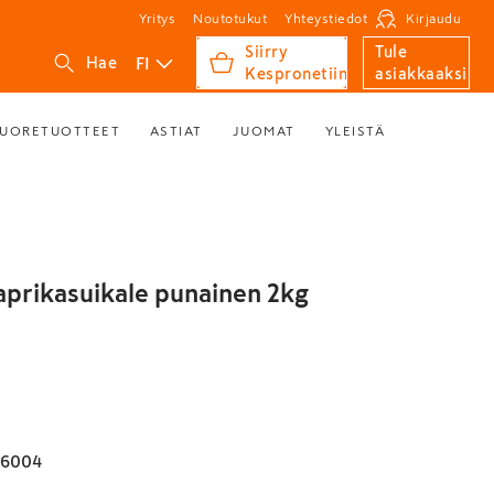
Yritys
Noutotukut
Yhteystiedot
Kirjaudu
Siirry
Tule
FI
Hae
Kespronetiin
asiakkaaksi
UORETUOTTEET
ASTIAT
JUOMAT
YLEISTÄ
aprikasuikale punainen 2kg
56004