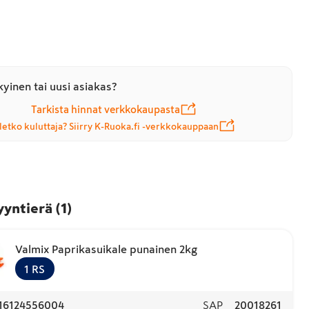
yinen tai uusi asiakas?
Tarkista hinnat verkkokaupasta
letko kuluttaja? Siirry K-Ruoka.fi -verkkokauppaan
yyntierä
(
1
)
Valmix Paprikasuikale punainen 2kg
1
RS
16124556004
SAP
20018261