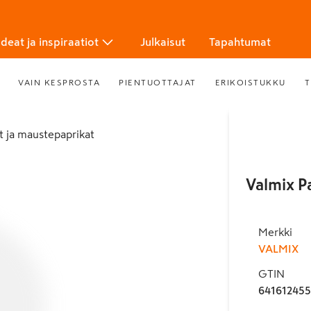
Ideat ja inspiraatiot
Julkaisut
Tapahtumat
VAIN KESPROSTA
PIENTUOTTAJAT
ERIKOISTUKKU
T
at ja maustepaprikat
Valmix P
Merkki
VALMIX
GTIN
64161245