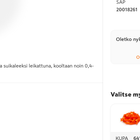
SAP
20018261
Oletko nyk
O
 suikaleeksi leikattuna, kooltaan noin 0,4-
Valitse m
KUPA
64