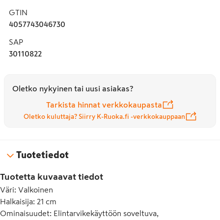
GTIN
4057743046730
SAP
30110822
Oletko nykyinen tai uusi asiakas?
Tarkista hinnat verkkokaupasta
Oletko kuluttaja? Siirry K-Ruoka.fi -verkkokauppaan
Tuotetiedot
Tuotetta kuvaavat tiedot
Väri
:
Valkoinen
Halkaisija
:
21 cm
Ominaisuudet
:
Elintarvikekäyttöön soveltuva,