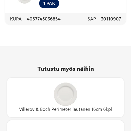
1
PAK
KUPA
4057743036854
SAP
30110907
Tutustu myös näihin
Villeroy & Boch Perimeter lautanen 16cm 6kpl