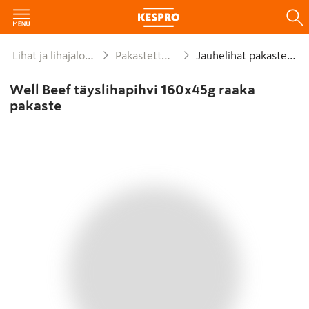
Lihat ja lihajalosteet
Pakastettu liha
Jauhelihat pakastettu
Well Beef täyslihapihvi 160x45g raaka
pakaste