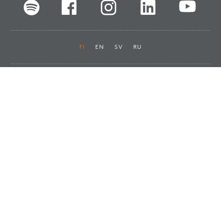
FI
EN
SV
RU
Pikalinkit
Oiva-raportit
Laskut ja maksut
Ota yhteyttä
Anna palautetta
Tukku
Usein kysyttyä
Haluan asiakkaaksi
Käyttöturvatiedotteet
Tilaa uutiskirje
Ota yhteyttä