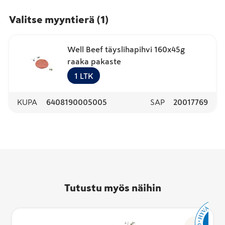
Valitse myyntierä
(
1
)
Well Beef täyslihapihvi 160x45g
raaka pakaste
1
LTK
KUPA
6408190005005
SAP
20017769
Tutustu myös näihin