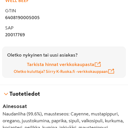
WELL BEEF
GTIN
6408190005005
SAP
20017769
Oletko nykyinen tai uusi asiakas?
Tarkista hinnat verkkokaupasta
Oletko kuluttaja? Siirry K-Ruoka.fi -verkkokauppaan
Tuotetiedot
Ainesosat
Naudanliha (99.6%), mausteseos: Cayenne, mustapippuri,
oregano, juustokumina, paprika, sipuli, valkosipuli, kurkuma,
korianteri, neilikka, kumina, inkivääri, maustepippuri,