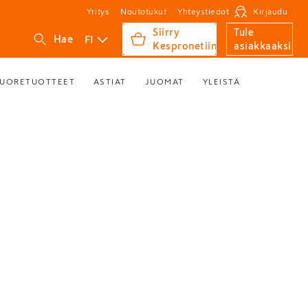
Yritys
Noutotukut
Yhteystiedot
Kirjaudu
Siirry
Tule
FI
Hae
Kespronetiin
asiakkaaksi
UORETUOTTEET
ASTIAT
JUOMAT
YLEISTÄ