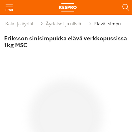
Kalat ja äyriäiset
Äyriäiset ja nilviäiset
Elävät simpukat
Eriksson sinisimpukka elävä verkkopussissa
1kg MSC