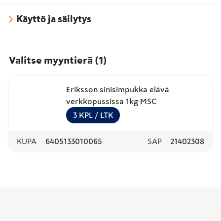
Käyttö ja säilytys
Valitse myyntierä
(
1
)
Eriksson sinisimpukka elävä
verkkopussissa 1kg MSC
3
KPL
/ LTK
KUPA
6405133010065
SAP
21402308