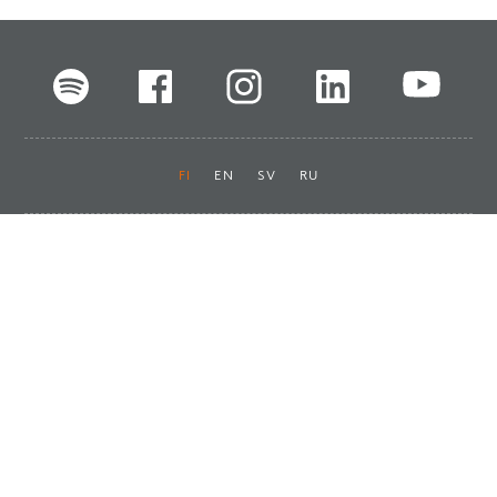
FI
EN
SV
RU
Pikalinkit
Oiva-raportit
Laskut ja maksut
Ota yhteyttä
Anna palautetta
Tukku
Usein kysyttyä
Haluan asiakkaaksi
Käyttöturvatiedotteet
Tilaa uutiskirje