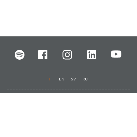
FI
EN
SV
RU
Pikalinkit
Oiva-raportit
Laskut ja maksut
Ota yhteyttä
Anna palautetta