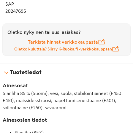
SAP
20247695
Oletko nykyinen tai uusi asiakas?
Tarkista hinnat verkkokaupasta
Oletko kuluttaja? Siirry K-Ruoka.fi -verkkokauppaan
Tuotetiedot
Ainesosat
Sianliha 85 % (Suomi), vesi, suola, stabilointiaineet (E450,
E451), maissidekstroosi, hapettumisenestoaine (E301),
säilöntäaine (E250), savuaromi.
Ainesosien tiedot
Sianliha (85%)