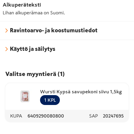
Alkuperäteksti
Lihan alkuperämaa on Suomi.
Ravintoarvo- ja koostumustiedot
Käyttö ja säilytys
Valitse myyntierä
(
1
)
Wursti Kypsä savupekoni siivu 1,5kg
1
KPL
KUPA
6409290080800
SAP
20247695