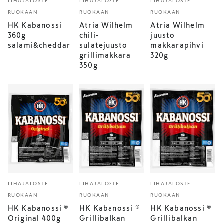
LIHAJALOSTE
LIHAJALOSTE
LIHAJALOSTE
RUOKAAN
RUOKAAN
RUOKAAN
HK Kabanossi
Atria Wilhelm
Atria Wilhelm
360g
chili-
juusto
salami&cheddar
sulatejuusto
makkarapihvi
grillimakkara
320g
350g
LIHAJALOSTE
LIHAJALOSTE
LIHAJALOSTE
RUOKAAN
RUOKAAN
RUOKAAN
HK Kabanossi ®
HK Kabanossi ®
HK Kabanossi ®
Original 400g
Grillibalkan
Grillibalkan