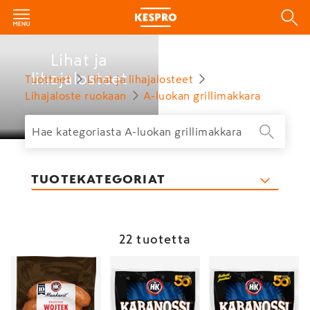
Lihat ja
lihajalosteet
Tuotteet
Lihat ja lihajalosteet
Lihajaloste ruokaan
A-luokan grillimakkara
TUOTEKATEGORIAT
22 tuotetta