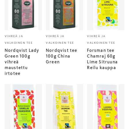
VIHREÄ JA
VIHREÄ JA
VIHREÄ JA
VALKOINEN TEE
VALKOINEN TEE
VALKOINEN TEE
Nordqvist Lady
Nordqvist tee
Forsman tee
Green 100g
100g China
Chamraj 60g
vihreä
Green
Lime Sitruuna
maustettu
Reilu kauppa
irtotee