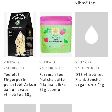
vihreä tee
VIHREÄ JA
VIHREÄ JA
VIHREÄ JA
VALKOINEN TEE
VALKOINEN TEE
VALKOINEN TEE
Teeleidi
Forsman tee
DTS vihreä tee
Fingerporin
Matcha Latte
Frank Sencha
perusteet Askon
Mix mansikka
organic 4 x 1kg
aamun avaus
75g Luomu
vihreä tee 60g