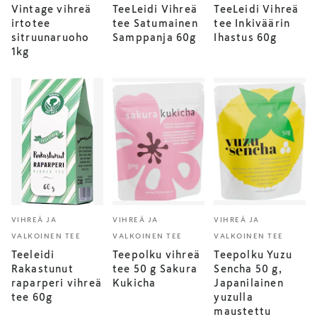
Vintage vihreä
TeeLeidi Vihreä
TeeLeidi Vihreä
irtotee
tee Satumainen
tee Inkiväärin
sitruunaruoho
Samppanja 60g
Ihastus 60g
1kg
VIHREÄ JA
VIHREÄ JA
VIHREÄ JA
VALKOINEN TEE
VALKOINEN TEE
VALKOINEN TEE
Teeleidi
Teepolku vihreä
Teepolku Yuzu
Rakastunut
tee 50 g Sakura
Sencha 50 g,
raparperi vihreä
Kukicha
Japanilainen
tee 60g
yuzulla
maustettu