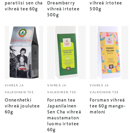
paratiisi sen cha
Dreamberry
vihreä irtotee
vihreä tee 60g
vihreä irtotee
500g
500g
VIHREÄ JA
VIHREÄ JA
VIHREÄ JA
VALKOINEN TEE
VALKOINEN TEE
VALKOINEN TEE
Onnenhetki
Forsman tea
Forsman vihreä
vihreä joulutee
Japanilainen
tee 60g mango-
60g
Sen Cha vihreä
meloni
maustamaton
luomu irtotee
60g