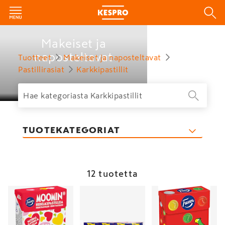
Makeiset ja
naposteltavat
Tuotteet
Makeiset ja naposteltavat
Pastillirasiat
Karkkipastillit
TUOTEKATEGORIAT
12 tuotetta