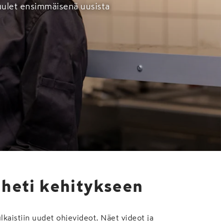
uulet ensimmäisenä uusista
 heti kehitykseen
lkaistiin uudet ohjevideot. Näet videot ja