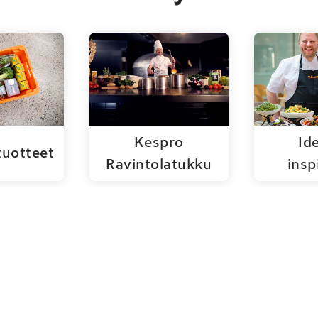
Kespro
Ide
tuotteet
Ravintolatukku
insp