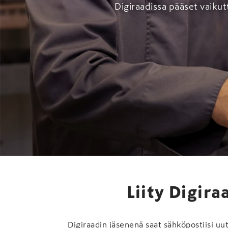
Digiraadissa pääset vaiku
Liity Digira
Digiraadin jäsenenä saat sähköpostiisi uuti