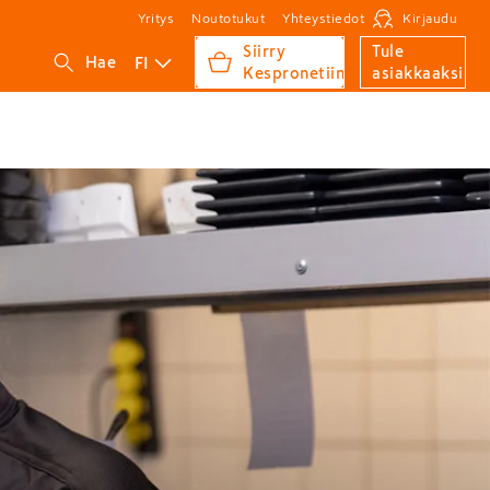
Yritys
Noutotukut
Yhteystiedot
Kirjaudu
Siirry
Tule
FI
Hae
Kespronetiin
asiakkaaksi