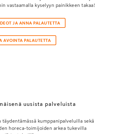
hin vastaamalla kyselyyn painikkeen takaa!
IDEOT JA ANNA PALAUTETTA
 AVOINTA PALAUTETTA
äisenä uusista palveluista
an täydentämässä kumppanipalveluilla sekä
den horeca-toimijoiden arkea tukevilla