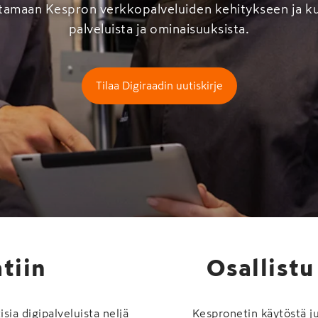
ttamaan Kespron verkkopalveluiden kehitykseen ja k
palveluista ja ominaisuuksista.
Tilaa Digiraadin uutiskirje
atiin
Osallistu
sia digipalveluista neljä
Kespronetin käytöstä ju