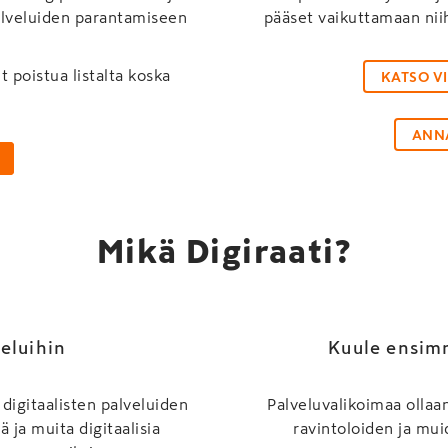
alveluiden parantamiseen
pääset vaikuttamaan nii
t poistua listalta koska
KATSO V
ANNA
Mikä Digiraati?
eluihin
Kuule ensimm
digitaalisten palveluiden
Palveluvalikoimaa olla
ja muita digitaalisia
ravintoloiden ja mui