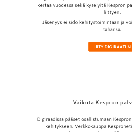
kertaa vuodessa sekä kyselyitä Kespron p
liittyen.
Jäsenyys ei sido kehitystoimintaan ja voi
tahansa.
LIITY DIGIRAATIIN
Vaikuta Kespron palv
Digiraadissa pääset osallistumaan Kespron 
kehitykseen. Verkkokauppa Kespronetiä 