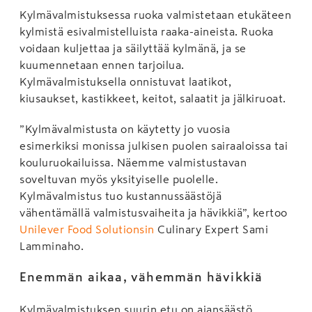
Kylmävalmistuksessa ruoka valmistetaan etukäteen
kylmistä esivalmistelluista raaka-aineista. Ruoka
voidaan kuljettaa ja säilyttää kylmänä, ja se
kuumennetaan ennen tarjoilua.
Kylmävalmistuksella onnistuvat laatikot,
kiusaukset, kastikkeet, keitot, salaatit ja jälkiruoat.
”Kylmävalmistusta on käytetty jo vuosia
esimerkiksi monissa julkisen puolen sairaaloissa tai
kouluruokailuissa. Näemme valmistustavan
soveltuvan myös yksityiselle puolelle.
Kylmävalmistus tuo kustannussäästöjä
vähentämällä valmistusvaiheita ja hävikkiä”, kertoo
Unilever Food Solutionsin
Culinary Expert Sami
Lamminaho.
Enemmän aikaa, vähemmän hävikkiä
Kylmävalmistuksen suurin etu on ajansäästö.