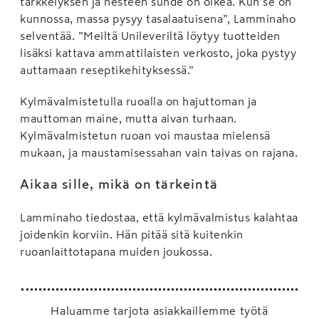
tärkkelyksen ja nesteen suhde on oikea. Kun se on
kunnossa, massa pysyy tasalaatuisena”, Lamminaho
selventää. ”Meiltä Unileveriltä löytyy tuotteiden
lisäksi kattava ammattilaisten verkosto, joka pystyy
auttamaan reseptikehityksessä.”
Kylmävalmistetulla ruoalla on hajuttoman ja
mauttoman maine, mutta aivan turhaan.
Kylmävalmistetun ruoan voi maustaa mielensä
mukaan, ja maustamisessahan vain taivas on rajana.
Aikaa sille, mikä on tärkeintä
Lamminaho tiedostaa, että kylmävalmistus kalahtaa
joidenkin korviin. Hän pitää sitä kuitenkin
ruoanlaittotapana muiden joukossa.
Haluamme tarjota asiakkaillemme työtä