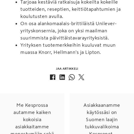
Tarjoaa kestäviä ratkaisuja kokeilta kokeille
tuotteiden, reseptien, keittiötapahtumien ja
koulutusten avulla.
On osa alankomaalais-brittiläistä Unilever-
yrityskonsernia, joka on yksi maailman
suurimmista päivittäistavarayrityksistä.
Yrityksen tuotemerkkeihin kuuluvat muun
muassa Knorr, Hellmann’s ja Lipton.
JAA ARTIKKELI
Me Kesprossa
Asiakkaanamme
autamme kaiken
käytössäsi on
kokoisia
Suomen laajin
asiakkaitamme
tukkuvalikoima
menestymään sekä
Kespronet-