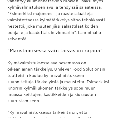
vähentyy kuumennettavien ruokien lisäksi myös
kylmävalmistuksen avulla tehdyissä salaateissa.
”Esimerkiksi majoneesi- ja raastesalaatteja
valmistettaessa kylmätärkkelys sitoo tehokkaasti
nestettä, joka muuten jäisi salaattilaatikoiden
pohjalle ja kaadettaisiin viemäriin”, Lamminaho
selventää.
”Maustamisessa vain taivas on rajana”
Kylmävalmistuksessa avainasemassa on
oikeanlainen tärkkelys. Unilever Food Solutionsin
tuotteisiin kuuluu kylmävalmistukseen
suunniteltuja tärkkelyksiä ja mausteita. Esimerkiksi
Knorrin kylmäliukoinen tärkkelys sopii muun
muassa keittojen, kastikkeiden ja kiusausten
suurustamiseen.
”Kylmävalmistuksessa tärkeintä on, että