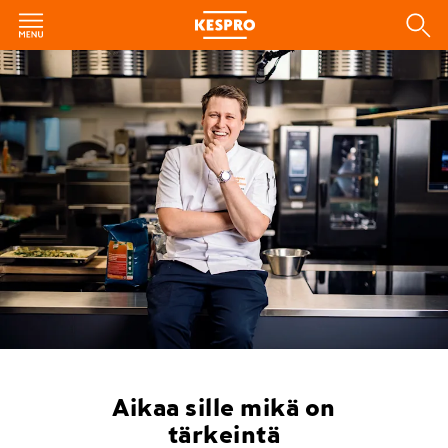
Aikaa sille mikä on
tärkeintä