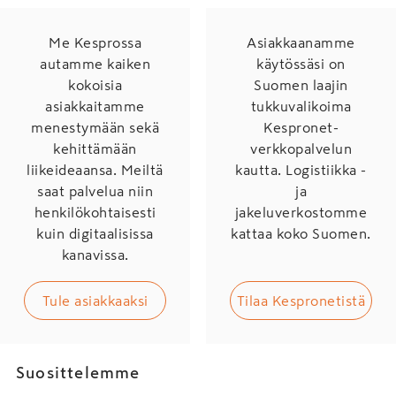
Me Kesprossa
Asiakkaanamme
autamme kaiken
käytössäsi on
kokoisia
Suomen laajin
asiakkaitamme
tukkuvalikoima
menestymään sekä
Kespronet-
kehittämään
verkkopalvelun
liikeideaansa. Meiltä
kautta. Logistiikka -
saat palvelua niin
ja
henkilökohtaisesti
jakeluverkostomme
kuin digitaalisissa
kattaa koko Suomen.
kanavissa.
Tule asiakkaaksi
Tilaa Kespronetistä
Suosittelemme