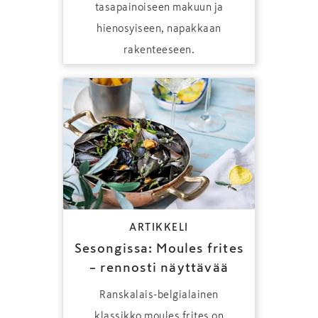
tasapainoiseen makuun ja
hienosyiseen, napakkaan
rakenteeseen.
ARTIKKELI
Sesongissa: Moules frites
– rennosti näyttävää
Ranskalais-belgialainen
klassikko moules frites on