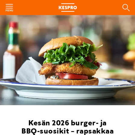
Kesän 2026 burger- ja
BBQ-suosikit – rapsakkaa