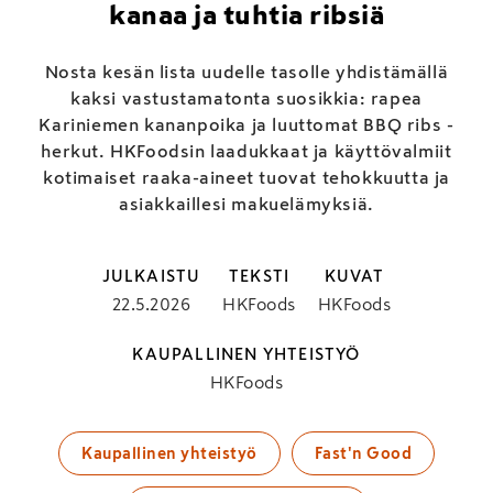
kanaa ja tuhtia ribsiä
Nosta kesän lista uudelle tasolle yhdistämällä
kaksi vastustamatonta suosikkia: rapea
Kariniemen kananpoika ja luuttomat BBQ ribs -
herkut. HKFoodsin laadukkaat ja käyttövalmiit
kotimaiset raaka-aineet tuovat tehokkuutta ja
asiakkaillesi makuelämyksiä.
JULKAISTU
TEKSTI
KUVAT
22.5.2026
HKFoods
HKFoods
KAUPALLINEN YHTEISTYÖ
HKFoods
Kaupallinen yhteistyö
Fast'n Good