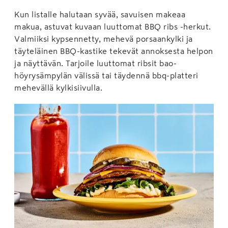
Kun listalle halutaan syvää, savuisen makeaa
makua, astuvat kuvaan luuttomat BBQ ribs -herkut.
Valmiiksi kypsennetty, mehevä porsaankylki ja
täyteläinen BBQ-kastike tekevät annoksesta helpon
ja näyttävän. Tarjoile luuttomat ribsit bao-
höyrysämpylän välissä tai täydennä bbq-platteri
mehevällä kylkisiivulla.