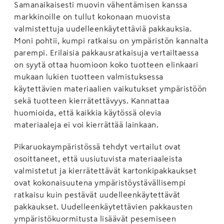
Samanaikaisesti muovin vähentämisen kanssa
markkinoille on tullut kokonaan muovista
valmistettuja uudelleenkäytettäviä pakkauksia.
Moni pohtii, kumpi ratkaisu on ympäristön kannalta
parempi. Erilaisia pakkausratkaisuja vertailtaessa
on syytä ottaa huomioon koko tuotteen elinkaari
mukaan lukien tuotteen valmistuksessa
käytettävien materiaalien vaikutukset ympäristöön
sekä tuotteen kierrätettävyys. Kannattaa
huomioida, että kaikkia käytössä olevia
materiaaleja ei voi kierrättää lainkaan.
Pikaruokaympäristössä tehdyt vertailut ovat
osoittaneet, että uusiutuvista materiaaleista
valmistetut ja kierrätettävät kartonkipakkaukset
ovat kokonaisuutena ympäristöystävällisempi
ratkaisu kuin pestävät uudelleenkäytettävät
pakkaukset. Uudelleenkäytettävien pakkausten
ympäristökuormitusta lisäävät pesemiseen