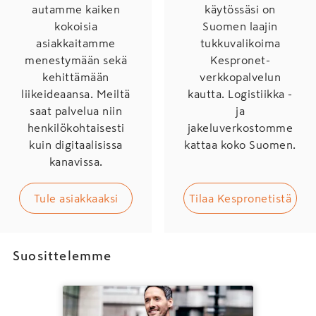
autamme kaiken
käytössäsi on
kokoisia
Suomen laajin
asiakkaitamme
tukkuvalikoima
menestymään sekä
Kespronet-
kehittämään
verkkopalvelun
liikeideaansa. Meiltä
kautta. Logistiikka -
saat palvelua niin
ja
henkilökohtaisesti
jakeluverkostomme
kuin digitaalisissa
kattaa koko Suomen.
kanavissa.
Tule asiakkaaksi
Tilaa Kespronetistä
Suosittelemme