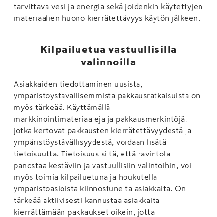
tarvittava vesi ja energia sekä joidenkin käytettyjen
materiaalien huono kierrätettävyys käytön jälkeen.
Kilpailuetua vastuullisilla
valinnoilla
Asiakkaiden tiedottaminen uusista,
ympäristöystävällisemmistä pakkausratkaisuista on
myös tärkeää. Käyttämällä
markkinointimateriaaleja ja pakkausmerkintöjä,
jotka kertovat pakkausten kierrätettävyydestä ja
ympäristöystävällisyydestä, voidaan lisätä
tietoisuutta. Tietoisuus siitä, että ravintola
panostaa kestäviin ja vastuullisiin valintoihin, voi
myös toimia kilpailuetuna ja houkutella
ympäristöasioista kiinnostuneita asiakkaita. On
tärkeää aktiivisesti kannustaa asiakkaita
kierrättämään pakkaukset oikein, jotta