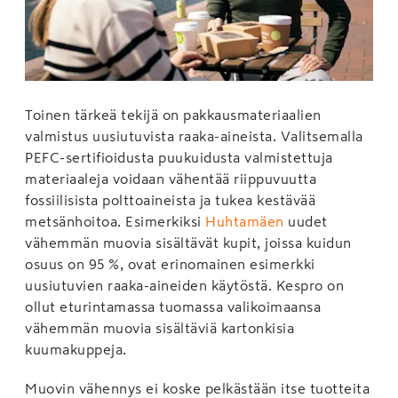
Toinen tärkeä tekijä on pakkausmateriaalien
valmistus uusiutuvista raaka-aineista. Valitsemalla
PEFC-sertifioidusta puukuidusta valmistettuja
materiaaleja voidaan vähentää riippuvuutta
fossiilisista polttoaineista ja tukea kestävää
metsänhoitoa. Esimerkiksi
Huhtamäen
uudet
vähemmän muovia sisältävät kupit, joissa kuidun
osuus on 95 %, ovat erinomainen esimerkki
uusiutuvien raaka-aineiden käytöstä. Kespro on
ollut eturintamassa tuomassa valikoimaansa
vähemmän muovia sisältäviä kartonkisia
kuumakuppeja.
Muovin vähennys ei koske pelkästään itse tuotteita