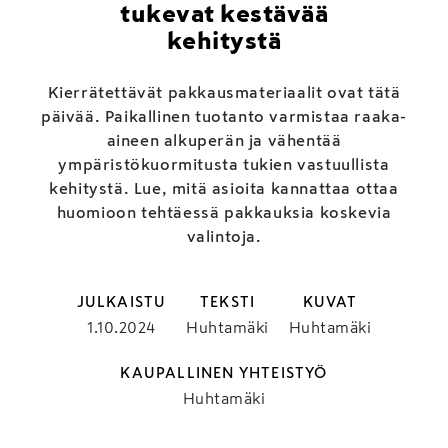
tukevat kestävää
kehitystä
Kierrätettävät pakkausmateriaalit ovat tätä
päivää. Paikallinen tuotanto varmistaa raaka-
aineen alkuperän ja vähentää
ympäristökuormitusta tukien vastuullista
kehitystä. Lue, mitä asioita kannattaa ottaa
huomioon tehtäessä pakkauksia koskevia
valintoja.
JULKAISTU
TEKSTI
KUVAT
1.10.2024
Huhtamäki
Huhtamäki
KAUPALLINEN YHTEISTYÖ
Huhtamäki