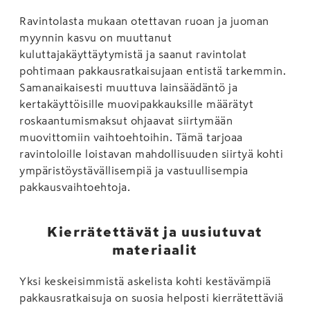
Ravintolasta mukaan otettavan ruoan ja juoman
myynnin kasvu on muuttanut
kuluttajakäyttäytymistä ja saanut ravintolat
pohtimaan pakkausratkaisujaan entistä tarkemmin.
Samanaikaisesti muuttuva lainsäädäntö ja
kertakäyttöisille muovipakkauksille määrätyt
roskaantumismaksut ohjaavat siirtymään
muovittomiin vaihtoehtoihin. Tämä tarjoaa
ravintoloille loistavan mahdollisuuden siirtyä kohti
ympäristöystävällisempiä ja vastuullisempia
pakkausvaihtoehtoja.
Kierrätettävät ja uusiutuvat
materiaalit
Yksi keskeisimmistä askelista kohti kestävämpiä
pakkausratkaisuja on suosia helposti kierrätettäviä