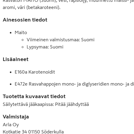
aromi, väri (betakaroteeni).
Ainesosien tiedot
Maito
Viimeinen valmistusmaa: Suomi
Lypsymaa: Suomi
Lisäaineet
E160a Karotenoidit
E472e Rasvahappojen mono- ja diglyseridien mono- ja di
Tuotetta kuvaavat tiedot
Säilytettävä jääkaapissa
:
Pitää jäähdyttää
Valmistaja
Arla Oy
Kotkatie 34 01150 Söderkulla