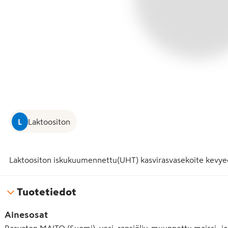
L
Laktoositon
Laktoositon iskukuumennettu(UHT) kasvirasvasekoite kevye
Tuotetiedot
Ainesosat
Rasvaton MAITO (Suomi), vesi, rapsiöljy, muunnettu maissi- ja