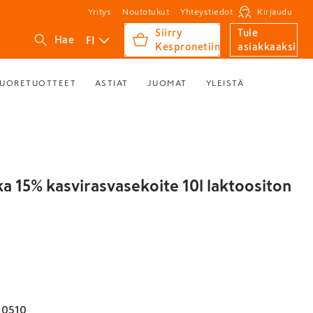
Yritys
Noutotukut
Yhteystiedot
Kirjaudu
Siirry
Tule
FI
Hae
Kespronetiin
asiakkaaksi
UORETUOTTEET
ASTIAT
JUOMAT
YLEISTÄ
ka 15% kasvirasvasekoite 10l laktoositon
10510