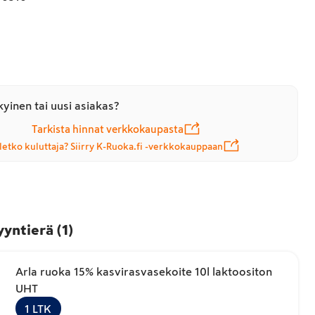
yinen tai uusi asiakas?
Tarkista hinnat verkkokaupasta
letko kuluttaja? Siirry K-Ruoka.fi -verkkokauppaan
yyntierä
(
1
)
Arla ruoka 15% kasvirasvasekoite 10l laktoositon
UHT
1
LTK