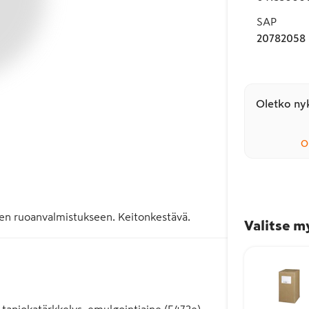
SAP
20782058
Oletko nyk
O
en ruoanvalmistukseen. Keitonkestävä.
Valitse m
 tapiokatärkkelys, emulgointiaine (E472e),