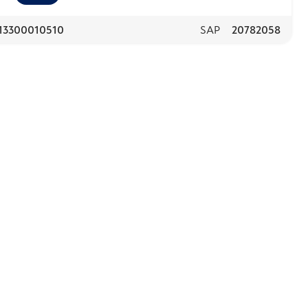
13300010510
SAP
20782058