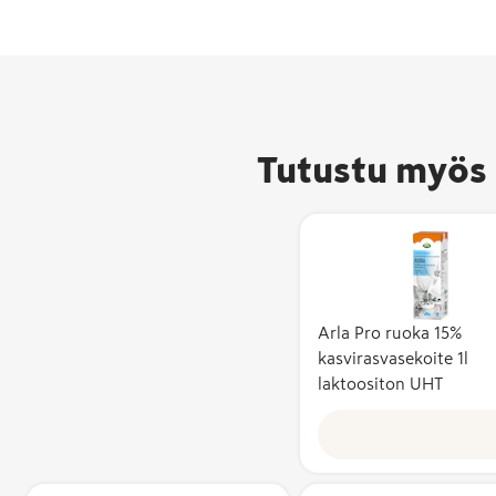
Tutustu myös 
Hyvää
Suomesta -
merkki on
pakattujen
elintarvikkei
ja
Arla Pro ruoka 15%
eläintenruok
kasvirasvasekoite 1l
alkuperämerk
laktoositon UHT
joka kertoo
suomalaisista
raaka-aineist
Hyvää
ja työstä. Yh
Suomesta -