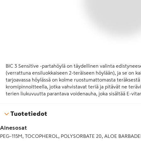
BIC 3 Sensitive -partahöylä on täydellinen valinta edistynee
(verrattuna ensiluokkaiseen 2-teräiseen höylään), ja se on kaik
tarjoavassa höylässä on kolme ruostumattomasta teräksestä 
kromipinnoitteella, jotka vahvistavat teriä ja pitävät ne terä
terien liukuvuutta parantava voidenauha, joka sisältää E-vitam
parantavat ohjattavuutta. Laadukas yksiosainen partahöylä ta
Tuotetiedot
BIC on valmistanut vuodesta 1975 kaikki partahöylät omissa tu
korkeimmat laatustandardit tarkastetaan valmistusprosessin 
Ainesosat
kokemuksella höylien suunnittelusta ja valmistuksesta, BIC on 
PEG-115M, TOCOPHEROL, POLYSORBATE 20, ALOE BARBADEN