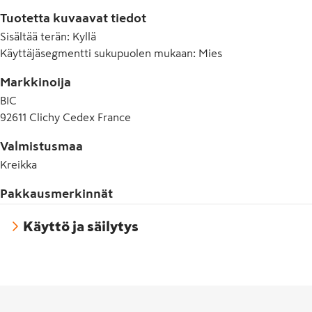
Pakkaus sisältää 4 varsiterää.
Tuotetta kuvaavat tiedot
Sisältää terän
:
Kyllä
Käyttäjäsegmentti sukupuolen mukaan
:
Mies
Markkinoija
BIC
92611 Clichy Cedex France
Valmistusmaa
Kreikka
Pakkausmerkinnät
Käyttö ja säilytys