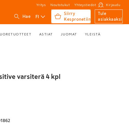
Yritys
Noutotukut
Yhteystiedot
Kirjaudu
Siirry
Tule
FI
Hae
Kespronetiin
asiakkaaksi
UORETUOTTEET
ASTIAT
JUOMAT
YLEISTÄ
sitive varsiterä 4 kpl
91862