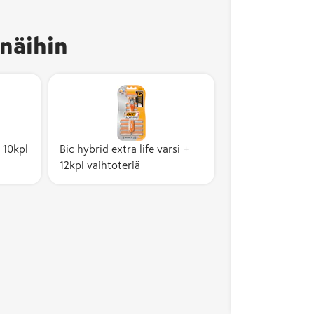
näihin
ä 10kpl
Bic hybrid extra life varsi +
12kpl vaihtoteriä