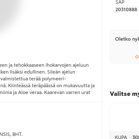
SAP
20310888
Oletko nyk
O
seen ja tehokkaaseen ihokarvojen ajeluun 
en lisäksi edullinen. Sileän ajelun 
valmistettua terää polymeeri-
vinä. Kiinteässä teräpäässä on mukavuutta ja 
iinia ja Aloe veraa. Kaarevan varren urat 
Valitse m
kaa mukavan sileän parranajon joka päivä. 

otantotehtaissaan, joissa höylien 
jokaisessa vaiheessa. Yli 40 vuoden 
nimi, johon voit luottaa.

SIS, BHT.
KUPA
30