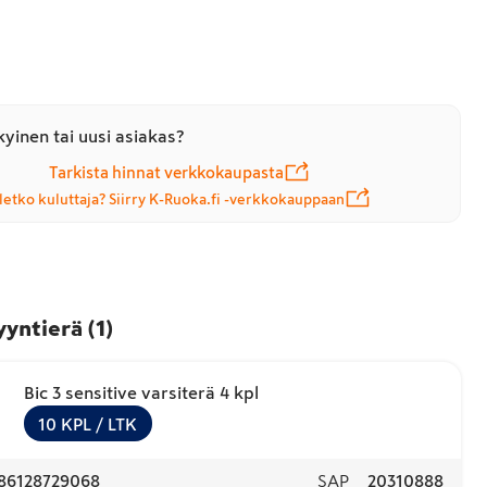
yinen tai uusi asiakas?
Tarkista hinnat verkkokaupasta
letko kuluttaja? Siirry K-Ruoka.fi -verkkokauppaan
yyntierä
(
1
)
Bic 3 sensitive varsiterä 4 kpl
10
KPL
/ LTK
86128729068
SAP
20310888