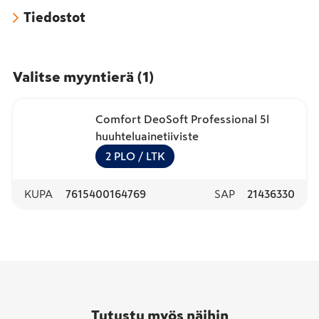
Tiedostot
Valitse myyntierä
(
1
)
Comfort DeoSoft Professional 5l
huuhteluainetiiviste
2
PLO
/ LTK
KUPA
7615400164769
SAP
21436330
Tutustu myös näihin