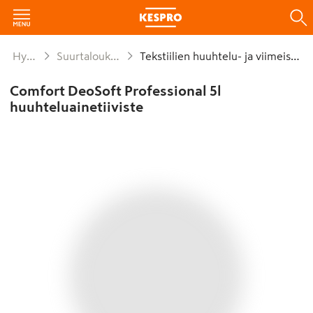
Hygienia ja siivous
Suurtalouksien tekstiilien pesu-,hoitoai
Tekstiilien huuhtelu- ja viimeistelyaineet
Comfort DeoSoft Professional 5l
huuhteluainetiiviste