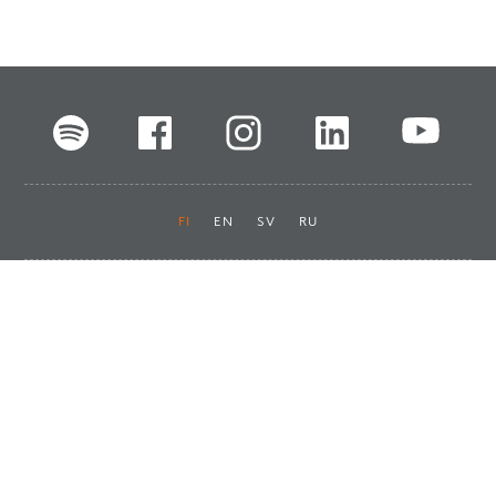
FI
EN
SV
RU
Pikalinkit
Oiva-raportit
Laskut ja maksut
Ota yhteyttä
Anna palautetta
Tukku
Usein kysyttyä
Haluan asiakkaaksi
Käyttöturvatiedotteet