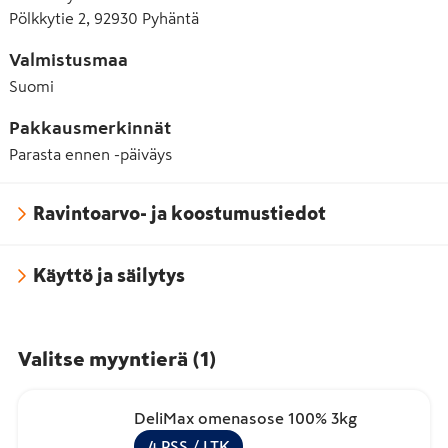
Pölkkytie 2, 92930 Pyhäntä
Valmistusmaa
Suomi
Pakkausmerkinnät
Parasta ennen -päiväys
Ravintoarvo- ja koostumustiedot
Käyttö ja säilytys
Valitse myyntierä
(
1
)
DeliMax omenasose 100% 3kg
4
PSS
/ LTK