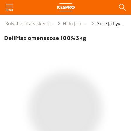
Kuivat elintarvikkeet ja säilykkeet
Hillo ja marmeladi
Sose ja hyytelö
DeliMax omenasose 100% 3kg