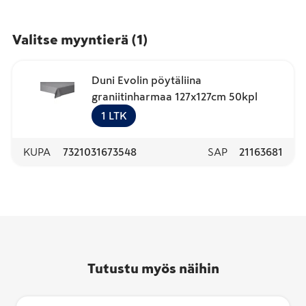
Valitse myyntierä
(
1
)
Duni Evolin pöytäliina
graniitinharmaa 127x127cm 50kpl
1
LTK
KUPA
7321031673548
SAP
21163681
Tutustu myös näihin