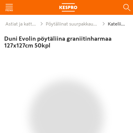
Astiat ja kattaus
Pöytäliinat suurpakkaukset
Kateliinat
Duni Evolin pöytäliina graniitinharmaa
127x127cm 50kpl