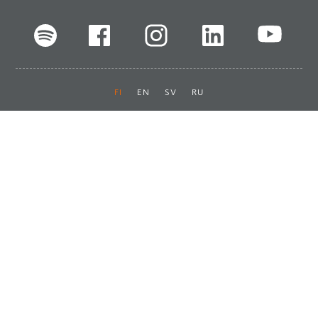
FI
EN
SV
RU
Pikalinkit
Oiva-raportit
Laskut ja maksut
Ota yhteyttä
Anna palautetta
Tukku
Usein kysyttyä
Haluan asiakkaaksi
Käyttöturvatiedotteet
Tilaa uutiskirje