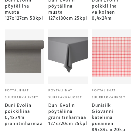
Duni Evolin
Duni Evolin
Duni Evolin
pöytäliina
pöytäliina
poikkiliina
musta
musta
valkoinen
127x127cm 50kpl
127x180cm 25kpl
0,4x24m
PÖYTÄLIINAT
PÖYTÄLIINAT
PÖYTÄLIINAT
SUURPAKKAUKSET
SUURPAKKAUKSET
SUURPAKKAUKSET
Duni Evolin
Duni Evolin
Dunisilk
poikkiliina
pöytäliina
Giovanni
0,4x24m
graniitinharmaa
kateliina
graniitinharmaa
127x220cm 25kpl
punainen
84x84cm 20kpl