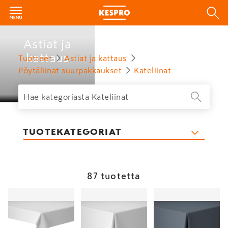
Astiat ja
kattaus
Tuotteet
Astiat ja kattaus
Pöytäliinat suurpakkaukset
Kateliinat
TUOTEKATEGORIAT
87 tuotetta