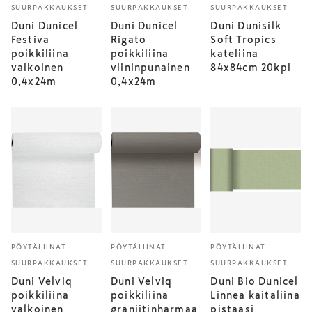
SUURPAKKAUKSET
SUURPAKKAUKSET
SUURPAKKAUKSET
Duni Dunicel
Duni Dunicel
Duni Dunisilk
Festiva
Rigato
Soft Tropics
poikkiliina
poikkiliina
kateliina
valkoinen
viininpunainen
84x84cm 20kpl
0,4x24m
0,4x24m
PÖYTÄLIINAT
PÖYTÄLIINAT
PÖYTÄLIINAT
SUURPAKKAUKSET
SUURPAKKAUKSET
SUURPAKKAUKSET
Duni Velviq
Duni Velviq
Duni Bio Dunicel
poikkiliina
poikkiliina
Linnea kaitaliina
valkoinen
graniitinharmaa
pistaasi