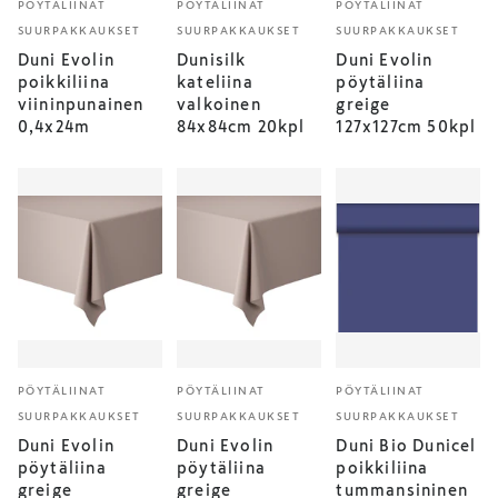
PÖYTÄLIINAT
PÖYTÄLIINAT
PÖYTÄLIINAT
SUURPAKKAUKSET
SUURPAKKAUKSET
SUURPAKKAUKSET
Duni Evolin
Dunisilk
Duni Evolin
poikkiliina
kateliina
pöytäliina
viininpunainen
valkoinen
greige
0,4x24m
84x84cm 20kpl
127x127cm 50kpl
PÖYTÄLIINAT
PÖYTÄLIINAT
PÖYTÄLIINAT
SUURPAKKAUKSET
SUURPAKKAUKSET
SUURPAKKAUKSET
Duni Evolin
Duni Evolin
Duni Bio Dunicel
pöytäliina
pöytäliina
poikkiliina
greige
greige
tummansininen