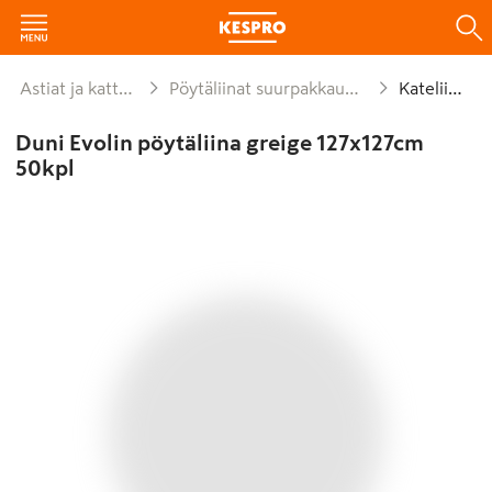
Astiat ja kattaus
Pöytäliinat suurpakkaukset
Kateliinat
Duni Evolin pöytäliina greige 127x127cm
50kpl