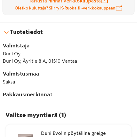
Tarkista hinnat verkkokaupasta
Oletko kuluttaja? Siirry K-Ruoka.fi -verkkokauppaan
Tuotetiedot
Valmistaja
Duni Oy
Duni Oy, Äyritie 8 A, 01510 Vantaa
Valmistusmaa
Saksa
Pakkausmerkinnät
Valitse myyntierä
(
1
)
Duni Evolin pöytäliina greige