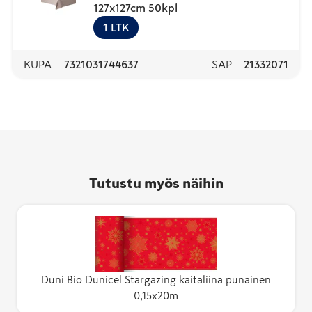
127x127cm 50kpl
1
LTK
KUPA
7321031744637
SAP
21332071
Tutustu myös näihin
Duni Bio Dunicel Stargazing kaitaliina punainen
0,15x20m