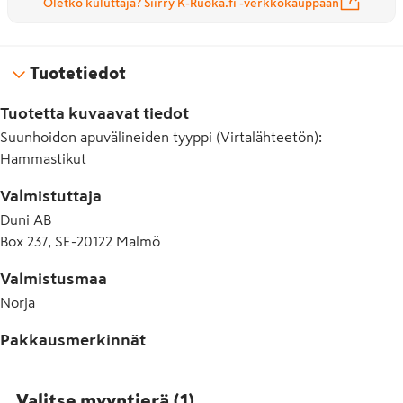
Oletko kuluttaja? Siirry K-Ruoka.fi -verkkokauppaan
Tuotetiedot
Tuotetta kuvaavat tiedot
Suunhoidon apuvälineiden tyyppi (Virtalähteetön)
:
Hammastikut
Valmistuttaja
Duni AB
Box 237, SE-20122 Malmö
Valmistusmaa
Norja
Pakkausmerkinnät
Valitse myyntierä
(
1
)