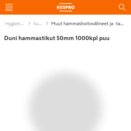
Hygienia ja siivous
Suunhoito
Muut hammashoitovälineet ja -tarvikkeet
Duni hammastikut 50mm 1000kpl puu