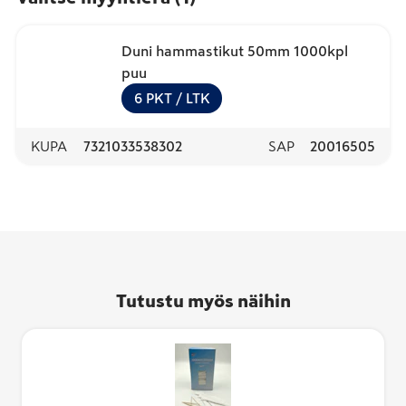
Duni hammastikut 50mm 1000kpl
puu
6
PKT
/ LTK
KUPA
7321033538302
SAP
20016505
Tutustu myös näihin