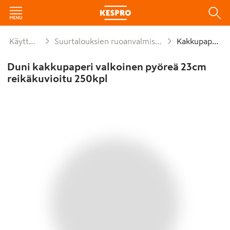
Käyttötavara
Suurtalouksien ruoanvalmistusmateriaalit
Kakkupaperit
Duni kakkupaperi valkoinen pyöreä 23cm
reikäkuvioitu 250kpl