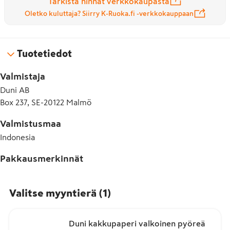
Tarkista hinnat verkkokaupasta
Oletko kuluttaja? Siirry K-Ruoka.fi -verkkokauppaan
Tuotetiedot
Valmistaja
Duni AB
Box 237, SE-20122 Malmö
Valmistusmaa
Indonesia
Pakkausmerkinnät
Valitse myyntierä
(
1
)
Duni kakkupaperi valkoinen pyöreä