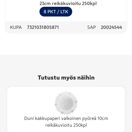
23cm reikäkuvioitu 250kpl
8
PKT
/ LTK
KUPA
7321031805871
SAP
20024544
Tutustu myös näihin
Duni kakkupaperi valkoinen pyöreä 10cm
reikäkuvioitu 250kpl