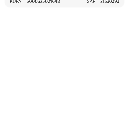
KUPA
5000325021648
SAP
21330393