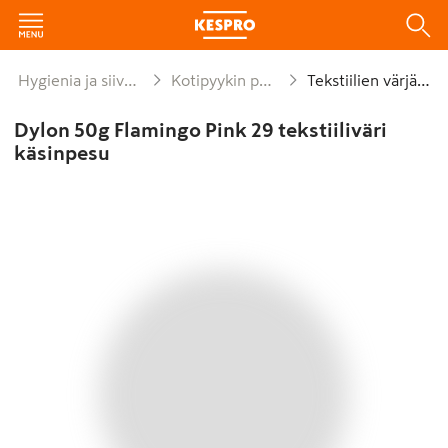
Hygienia ja siivous
Kotipyykin pesu
Tekstiilien värjäys
Dylon 50g Flamingo Pink 29 tekstiiliväri
käsinpesu