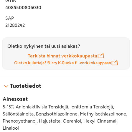
GTIN
4084500806030
SAP
21289242
Oletko nykyinen tai uusi asiakas?
Tarkista hinnat verkkokaupasta
Oletko kuluttaja? Siirry K-Ruoka.fi -verkkokauppaan
Tuotetiedot
Ainesosat
5-15% Anioniaktiivisia Tensidejä, Ionittomia Tensidejä,
Säilöntäaineita, Benzisothiazolinone, Methylisothiazolinone,
Phenoxyethanol, Hajusteita, Geraniol, Hexyl Cinnamal,
Linalool