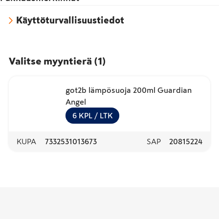
Käyttöturvallisuustiedot
Valitse myyntierä
(
1
)
got2b lämpösuoja 200ml Guardian
Angel
6
KPL
/ LTK
KUPA
7332531013673
SAP
20815224