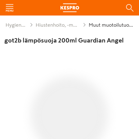
Hygienia ja siivous
Hiustenhoito, -muotoilu ja -välineet
Muut muotoilutuotteet
got2b lämpösuoja 200ml Guardian Angel