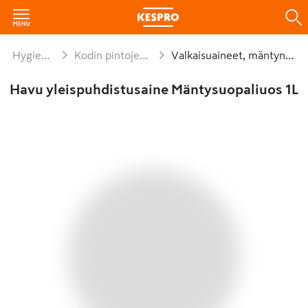
Hygienia ja siivous
Kodin pintojen puhdistusaineet
Valkaisuaineet, mäntynesteet
Havu yleispuhdistusaine Mäntysuopaliuos 1L