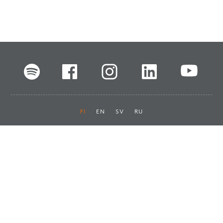
FI
EN
SV
RU
Pikalinkit
Oiva-raportit
Laskut ja maksut
Ota yhteyttä
Anna palautetta
Tukku
Usein kysyttyä
Haluan asiakkaaksi
Käyttöturvatiedotteet