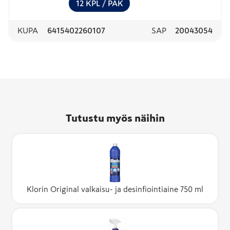
12
KPL
/ PAK
KUPA
6415402260107
SAP
20043054
Tutustu myös näihin
Klorin Original valkaisu- ja desinfiointiaine 750 ml