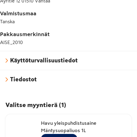
Äyritie 12 01510 Vantaa
Valmistusmaa
Tanska
Pakkausmerkinnät
AISE_2010
Käyttöturvallisuustiedot
Tiedostot
Valitse myyntierä
(
1
)
Havu yleispuhdistusaine
Mäntysuopaliuos 1L