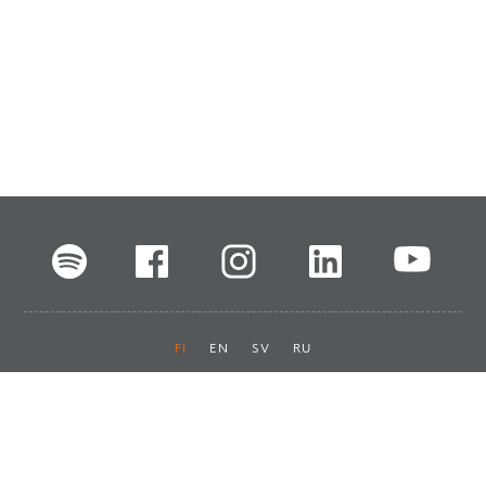
FI
EN
SV
RU
Pikalinkit