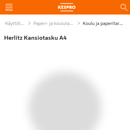
Käyttötavara
Paperi- ja koulutarvikkeet
Koulu ja paperitarvike
Herlitz Kansiotasku A4