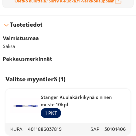
Oletko kuluttaja? Siirry K-Ruoka.fi -verkkokauppaan
Tuotetiedot
Valmistusmaa
Saksa
Pakkausmerkinnät
Valitse myyntierä
(
1
)
Stanger Kuulakärkikynä sininen
muste 10kpl
1
PKT
KUPA
4011886037819
SAP
30101406