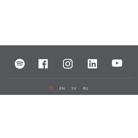
FI
EN
SV
RU
Pikalinkit
Oiva-raportit
Laskut ja maksut