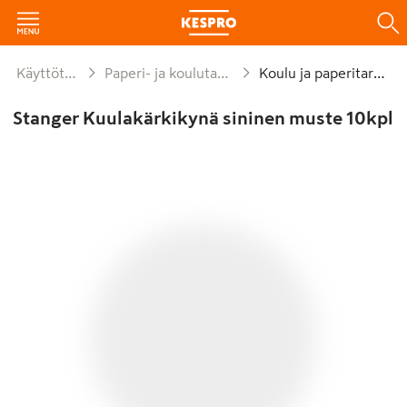
Käyttötavara
Paperi- ja koulutarvikkeet
Koulu ja paperitarvike
Stanger Kuulakärkikynä sininen muste 10kpl