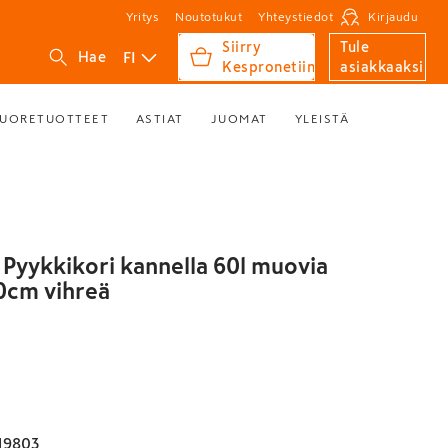
Yritys
Noutotukut
Yhteystiedot
Kirjaudu
Siirry
Tule
FI
Hae
Kespronetiin
asiakkaaksi
UORETUOTTEET
ASTIAT
JUOMAT
YLEISTÄ
Pyykkikori kannella 60l muovia
0cm vihreä
19803