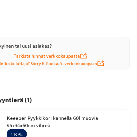
yinen tai uusi asiakas?
Tarkista hinnat verkkokaupasta
letko kuluttaja? Siirry K-Ruoka.fi -verkkokauppaan
yyntierä
(
1
)
Keeeper Pyykkikori kannella 60l muovia
45x34x60cm vihreä
1
KPL