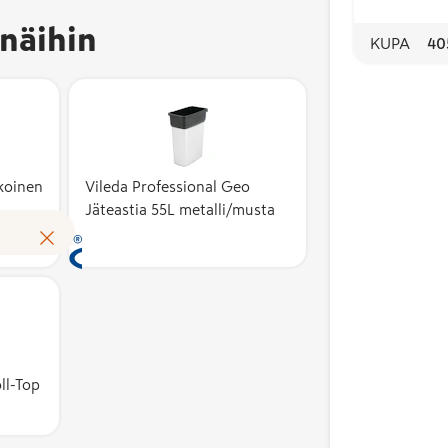
ja sen
näihin
KUPA
40
kotimaisuusaste on
vähintään 50 %.
Kotimaisuusaste
kuvaa suomalaisten
kustannusten osuutta
tuotteen
koinen
Vileda Professional Geo
omakustannusarvosta.
Jäteastia 55L metalli/musta
Avainlippu auttaa
Lue lisää
tunnistamaan
suomalaisen työn
tuloksen ja tukemaan
kotimaista
työllisyyttä. Merkin
käyttöoikeuden
myöntää hakemusten
ll-Top
perusteella alan
asiantuntijoista koottu