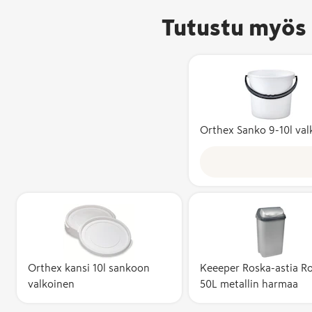
Tutustu myös 
Orthex Sanko 9-10l val
Orthex kansi 10l sankoon
Keeeper Roska-astia Ro
valkoinen
50L metallin harmaa